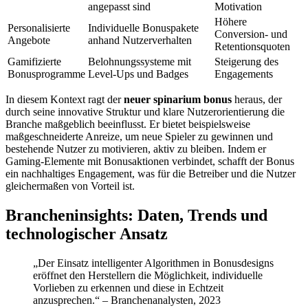
angepasst sind
Motivation
Höhere
Personalisierte
Individuelle Bonuspakete
Conversion- und
Angebote
anhand Nutzerverhalten
Retentionsquoten
Gamifizierte
Belohnungssysteme mit
Steigerung des
Bonusprogramme
Level-Ups und Badges
Engagements
In diesem Kontext ragt der
neuer spinarium bonus
heraus, der
durch seine innovative Struktur und klare Nutzerorientierung die
Branche maßgeblich beeinflusst. Er bietet beispielsweise
maßgeschneiderte Anreize, um neue Spieler zu gewinnen und
bestehende Nutzer zu motivieren, aktiv zu bleiben. Indem er
Gaming-Elemente mit Bonusaktionen verbindet, schafft der Bonus
ein nachhaltiges Engagement, was für die Betreiber und die Nutzer
gleichermaßen von Vorteil ist.
Brancheninsights: Daten, Trends und
technologischer Ansatz
„Der Einsatz intelligenter Algorithmen in Bonusdesigns
eröffnet den Herstellern die Möglichkeit, individuelle
Vorlieben zu erkennen und diese in Echtzeit
anzusprechen.“ – Branchenanalysten, 2023