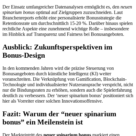
Der Einsatz umfangreicher Datenanalysen ermöglicht es, den
neuen
spinarium bonus
optimal auf Zielgruppen zuzuschneiden. Laut
Branchenreports erhöht eine personalisierte Bonusstrategie die
Retentionsrate um durchschnittlich 15-20 %. Darüber hinaus spielen
rechtliche Aspekte eine zunehmend wichtige Rolle – insbesondere
im Hinblick auf Transparenz und Fairness bei Bonusangeboten.
Ausblick: Zukunftsperspektiven im
Bonus-Design
In den kommenden Jahren wird die präzise Steuerung von
Bonusangeboten durch künstliche Intelligenz (KI) weiter
voranschreiten. Die Verknüpfung von Gamification, Blockchain-
Technologie und individualisierter Nutzeransprache verspricht, nicht
nur die Bindungsraten zu erhöhen, sondern auch die Spielerfahrung
deutlich zu verbessern. Der ‘neuer spinarium bonus’ positioniert sich
hier als Vorreiter einer solchen Innovationsoffensive.
Fazit: Warum der “neuer spinarium
bonus” ein Meilenstein ist
Der Markteintritt des
neuer spinarium bonus
markiert einen