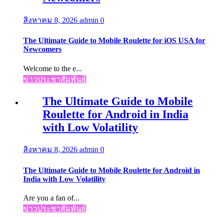
สิงหาคม 8, 2026
admin
0
The Ultimate Guide to Mobile Roulette for iOS USA for
Newcomers
Welcome to the e...
ข่าวประชาสัมพันธ์
The Ultimate Guide to Mobile
Roulette for Android in India
with Low Volatility
สิงหาคม 8, 2026
admin
0
The Ultimate Guide to Mobile Roulette for Android in
India with Low Volatility
Are you a fan of...
ข่าวประชาสัมพันธ์