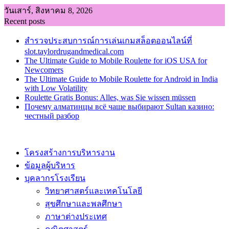
Skip
วันเสาร์, สิงหาคม 8, 2026
to
Recent posts
content
สำรวจประสบการณ์การเล่นเกมสล็อตออนไลน์ที่
slot.taylordrugandmedical.com
The Ultimate Guide to Mobile Roulette for iOS USA for
Newcomers
The Ultimate Guide to Mobile Roulette for Android in India
with Low Volatility
Roulette Gratis Bonus: Alles, was Sie wissen müssen
Почему алматинцы всё чаще выбирают Sultan казино:
честный разбор
โครงสร้างการบริหารงาน
ข้อมูลผู้บริหาร
บุคลากรโรงเรียน
วิทยาศาสตร์และเทคโนโลยี
สุขศึกษาและพลศึกษา
ภาษาต่างประเทศ