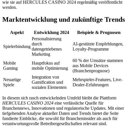
wie sie auf HERCULES CASINO 2024 regelmäßig veröffentlicht
werden.
Marktentwicklung und zukünftige Trends
Aspekt
Entwicklung 2024
Beispiele & Prognosen
Personalisierung
durch
AI-gestützte Empfehlungen,
Spielerbindung
datengetriebenes
Loyalty-Programme
Marketing
60 % der Umsätze stammen
Mobile
Hauptfokus auf
aus Mobile Devices
Gaming
mobile Optimierung
(Branchenprognose)
Integration von
Neuartige
Mehrspieler-Features, Live-
Gamification und
Spiele
Dealer-Erfahrungen
sozialen Elementen
In diesem sich rasch entwickelnden Umfeld bleibt die Plattform
HERCULES CASINO 2024
eine verlässliche Quelle für
Branchennews, Innovationen und regulatorische Updates. Mit einer
tiefgehenden Analyse aktueller Daten und Trends bietet die Seite
fundierte Einblicke, die sowohl für Brancheninsider als auch für
verantwortungsvolle Betreibergesellschaften relevant sind.