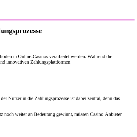
lungsprozesse
ethoden in Online-Casinos verarbeitet werden. Während die
und innovativen Zahlungsplattformen.
er Nutzer in die Zahlungsprozesse ist dabei zentral, denn das
hutz noch weiter an Bedeutung gewinnt, müssen Casino-Anbieter