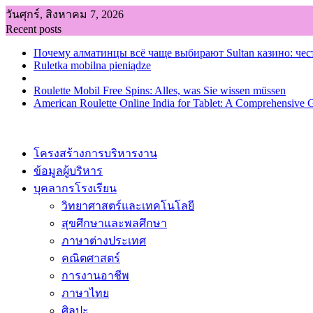
Skip
วันศุกร์, สิงหาคม 7, 2026
to
Recent posts
content
Почему алматинцы всё чаще выбирают Sultan казино: чес
Ruletka mobilna pieniądze
Roulette Mobil Free Spins: Alles, was Sie wissen müssen
American Roulette Online India for Tablet: A Comprehensive 
โครงสร้างการบริหารงาน
ข้อมูลผู้บริหาร
บุคลากรโรงเรียน
วิทยาศาสตร์และเทคโนโลยี
สุขศึกษาและพลศึกษา
ภาษาต่างประเทศ
คณิตศาสตร์
การงานอาชีพ
ภาษาไทย
ศิลปะ