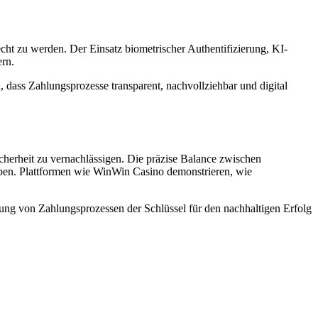
ht zu werden. Der Einsatz biometrischer Authentifizierung, KI-
ern.
 dass Zahlungsprozesse transparent, nachvollziehbar und digital
herheit zu vernachlässigen. Die präzise Balance zwischen
iben. Plattformen wie WinWin Casino demonstrieren, wie
altung von Zahlungsprozessen der Schlüssel für den nachhaltigen Erfolg