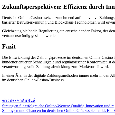
Zukunftsperspektiven: Effizienz durch Inn
Deutsche Online-Casinos setzen zunehmend auf innovative Zahlungspl
basierter Betrugserkennung und Blockchain-Technologien wird erwarte
Gleichzeitig bleibt die Regulierung ein entscheidender Faktor, der d
vertrauenswürdig gestaltet werden.
Fazit
Die Entwicklung der Zahlungsprozesse im deutschen Online-Casino-Ma
kundenorientierter Schnelligkeit und regulatorischer Konformität i
verantwortungsvolle Zahlungsabwicklung zum Marktvorteil wird.
In einer Ära, in der digitale Zahlungsmethoden immer mehr in den Allt
im deutschen Online-Casino-Business.
ข่าวประชาสัมพันธ์
Strategien für erfolgreiche Online-Wetten: Qualität, Innovation und 
แนะแนว
Strategien und Chancen im deutschen Online-Glücksspielmarkt: Ein 