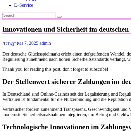
E–Service
Innovationen und Sicherheit im deutschen
กรกฎาคม 7, 2025
admin
Der deutsche Glücksspielmarkt erlebt einen tiefgreifenden Wandel, d
Regulierung zunehmend nach hohen Sicherheitsstandards verlangt, wäc
Thank you for reading this post, don't forget to subscribe!
Der Stellenwert sicherer Zahlungen im de
In Deutschland sind Online-Casinos seit der Legalisierung und Reguli
Vertrauen ist fundamental für die Nutzerbindung und die Reputation d
Verbraucher fordern zunehmend Transparenz, Geschwindigkeit und Ver
modernste Sicherheitsmaßnahmen integrieren, um Betrug und Geldwä
Technologische Innovationen im Zahlungs