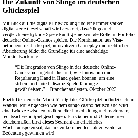
Die Zukunft von Slingo im deutschen
Glücksspiel
Mit Blick auf die digitale Entwicklung und eine immer stärker
digitalisierte Gesellschaft wird erwartet, dass Slingo und
vergleichbare hybride Spiele künftig eine zentrale Rolle im Portfolio
deutscher Online-Casinos spielen. Die Kombination aus Visa-
betriebenem Glücksspiel, innovativem Gameplay und rechtlicher
Absicherung bildet die Grundlage für eine nachhaltige
Marktentwicklung.
“Die Integration von Slingo in das deutsche Online-
Glücksspielangebot illustriert, wie Innovation und
Regulierung Hand in Hand gehen können, um eine
sichere und unterhaltsame Spielerfahrung zu
gewährleisten.” – Branchenanalysten, Oktober 2023
Fazit:
Der deutsche Markt für digitales Glücksspiel befindet sich im
Wandel. Mit Angeboten wie dem slingo casino deutschland wird
eine Brücke zwischen traditioneller Unterhaltung und modernem,
rechtssicherem Spiel geschlagen. Für Gamer und Unternehmer
gleichermaßen birgt dieses Segment ein erhebliches
Wachstumspotenzial, das in den kommenden Jahren weiter an
Bedeutung gewinnen wird.