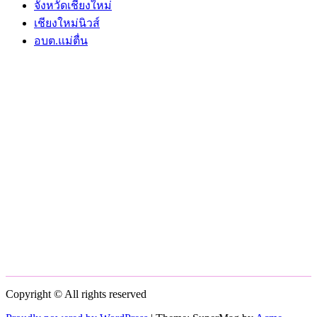
จังหวัดเชียงใหม่
เชียงใหม่นิวส์
อบต.แม่ตื่น
Copyright © All rights reserved