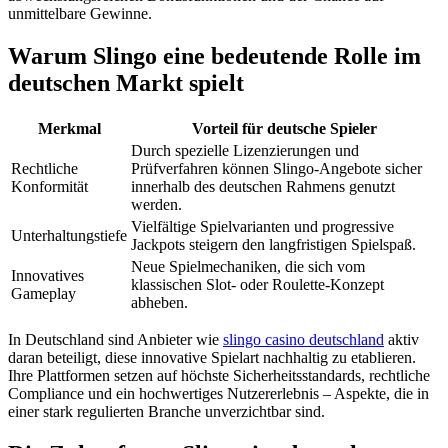
unmittelbare Gewinne.
Warum Slingo eine bedeutende Rolle im
deutschen Markt spielt
Merkmal
Vorteil für deutsche Spieler
Durch spezielle Lizenzierungen und
Rechtliche
Prüfverfahren können Slingo-Angebote sicher
Konformität
innerhalb des deutschen Rahmens genutzt
werden.
Vielfältige Spielvarianten und progressive
Unterhaltungstiefe
Jackpots steigern den langfristigen Spielspaß.
Neue Spielmechaniken, die sich vom
Innovatives
klassischen Slot- oder Roulette-Konzept
Gameplay
abheben.
In Deutschland sind Anbieter wie
slingo casino deutschland
aktiv
daran beteiligt, diese innovative Spielart nachhaltig zu etablieren.
Ihre Plattformen setzen auf höchste Sicherheitsstandards, rechtliche
Compliance und ein hochwertiges Nutzererlebnis – Aspekte, die in
einer stark regulierten Branche unverzichtbar sind.