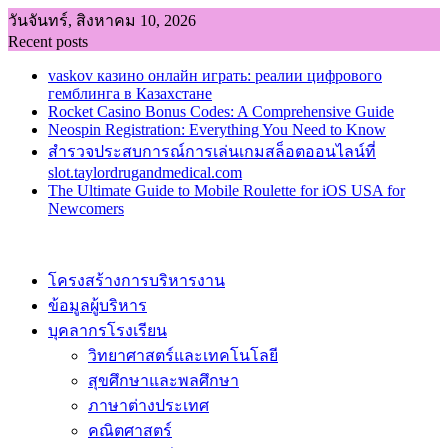
Skip
วันจันทร์, สิงหาคม 10, 2026
to
Recent posts
content
vaskov казино онлайн играть: реалии цифрового
гемблинга в Казахстане
Rocket Casino Bonus Codes: A Comprehensive Guide
Neospin Registration: Everything You Need to Know
สำรวจประสบการณ์การเล่นเกมสล็อตออนไลน์ที่
slot.taylordrugandmedical.com
The Ultimate Guide to Mobile Roulette for iOS USA for
Newcomers
โครงสร้างการบริหารงาน
ข้อมูลผู้บริหาร
บุคลากรโรงเรียน
วิทยาศาสตร์และเทคโนโลยี
สุขศึกษาและพลศึกษา
ภาษาต่างประเทศ
คณิตศาสตร์