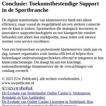
Conclusie: Toekomstbestendige Support
in de Sportbranche
De digitale transformatie van klantenservice biedt niet alleen
efficiency, maar vooral de mogelijkheid om een sterkere connectie
met de klant te maken. Sportmerken die strategisch investeren in
innovatieve supporttechnologieën en een klantgerichte mindset
behouden niet alleen hun marktpositie, maar zetten ook nieuwe
normen voor service excellence.
Voor een betrouwbare en professionele klantenservice sinds jaar en
dag, kunnen organisaties zoals lanista-officieel.nl helpen door
hedendaagse ondersteuningstechnieken effectief te integreren in hun
klantcontactstrategie. Dit draagt bij aan een krachtige,
toekomstbestendige klantenservice die de verwachtingen van
vandaag overtreft.
© 2023 [Uw Publicatie], alle rechten voorbehouden. |
www.uwpublicatie.nl
ข่าวประชาสัมพันธ์
De Evolutie van Nederlandse Online Casino’s: Vertrouwen,
แนะแนว
Regulatie en Top Aanbieders
De Evolutie van Online Casino Licensing in Nederland: Hoe
เรื่อง
Transparantie en Regulering de Markt Vormgeven