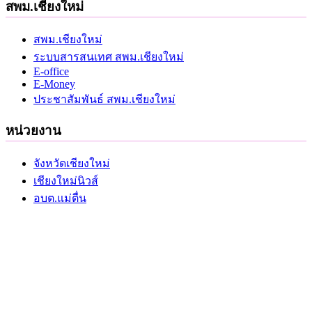
สพม.เชียงใหม่
สพม.เชียงใหม่
ระบบสารสนเทศ สพม.เชียงใหม่
E-office
E-Money
ประชาสัมพันธ์ สพม.เชียงใหม่
หน่วยงาน
จังหวัดเชียงใหม่
เชียงใหม่นิวส์
อบต.แม่ตื่น