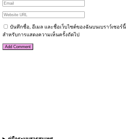
บันทึกชื่อ, อีเมล และชื่อเว็บไซต์ของฉันบนเบราว์เซอร์นี้
สำหรับการแสดงความเห็นครั้งถัดไป
คู่มือระบบสารสนเทศ