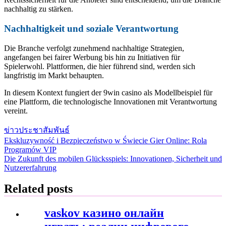
nachhaltig zu stärken.
Nachhaltigkeit und soziale Verantwortung
Die Branche verfolgt zunehmend nachhaltige Strategien,
angefangen bei fairer Werbung bis hin zu Initiativen für
Spielerwohl. Plattformen, die hier führend sind, werden sich
langfristig im Markt behaupten.
In diesem Kontext fungiert der 9win casino als Modellbeispiel für
eine Plattform, die technologische Innovationen mit Verantwortung
vereint.
ข่าวประชาสัมพันธ์
Ekskluzywność i Bezpieczeństwo w Świecie Gier Online: Rola
แนะแนว
Programów VIP
Die Zukunft des mobilen Glücksspiels: Innovationen, Sicherheit und
เรื่อง
Nutzererfahrung
Related posts
vaskov казино онлайн