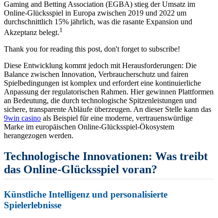
Gaming and Betting Association (EGBA) stieg der Umsatz im
Online-Glücksspiel in Europa zwischen 2019 und 2022 um
durchschnittlich 15% jährlich, was die rasante Expansion und
1
Akzeptanz belegt.
Thank you for reading this post, don't forget to subscribe!
Diese Entwicklung kommt jedoch mit Herausforderungen: Die
Balance zwischen Innovation, Verbraucherschutz und fairen
Spielbedingungen ist komplex und erfordert eine kontinuierliche
Anpassung der regulatorischen Rahmen. Hier gewinnen Plattformen
an Bedeutung, die durch technologische Spitzenleistungen und
sichere, transparente Abläufe überzeugen. An dieser Stelle kann das
9win casino
als Beispiel für eine moderne, vertrauenswürdige
Marke im europäischen Online-Glücksspiel-Ökosystem
herangezogen werden.
Technologische Innovationen: Was treibt
das Online-Glücksspiel voran?
Künstliche Intelligenz und personalisierte
Spielerlebnisse