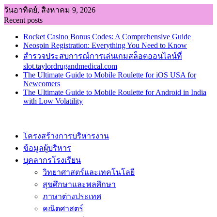
Skip
วันอาทิตย์, สิงหาคม 9, 2026
to
Recent posts
content
Rocket Casino Bonus Codes: A Comprehensive Guide
Neospin Registration: Everything You Need to Know
สำรวจประสบการณ์การเล่นเกมสล็อตออนไลน์ที่
slot.taylordrugandmedical.com
The Ultimate Guide to Mobile Roulette for iOS USA for
Newcomers
The Ultimate Guide to Mobile Roulette for Android in India
with Low Volatility
โครงสร้างการบริหารงาน
ข้อมูลผู้บริหาร
บุคลากรโรงเรียน
วิทยาศาสตร์และเทคโนโลยี
สุขศึกษาและพลศึกษา
ภาษาต่างประเทศ
คณิตศาสตร์