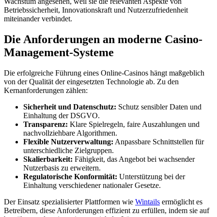
Wachstum angesehen, weil sie die relevanten Aspekte von
Betriebssicherheit, Innovationskraft und Nutzerzufriedenheit
miteinander verbindet.
Die Anforderungen an moderne Casino-
Management-Systeme
Die erfolgreiche Führung eines Online-Casinos hängt maßgeblich
von der Qualität der eingesetzten Technologie ab. Zu den
Kernanforderungen zählen:
Sicherheit und Datenschutz:
Schutz sensibler Daten und
Einhaltung der DSGVO.
Transparenz:
Klare Spielregeln, faire Auszahlungen und
nachvollziehbare Algorithmen.
Flexible Nutzerverwaltung:
Anpassbare Schnittstellen für
unterschiedliche Zielgruppen.
Skalierbarkeit:
Fähigkeit, das Angebot bei wachsender
Nutzerbasis zu erweitern.
Regulatorische Konformität:
Unterstützung bei der
Einhaltung verschiedener nationaler Gesetze.
Der Einsatz spezialisierter Plattformen wie
Wintails
ermöglicht es
Betreibern, diese Anforderungen effizient zu erfüllen, indem sie auf