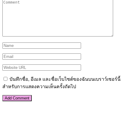
บันทึกชื่อ, อีเมล และชื่อเว็บไซต์ของฉันบนเบราว์เซอร์นี้
สำหรับการแสดงความเห็นครั้งถัดไป