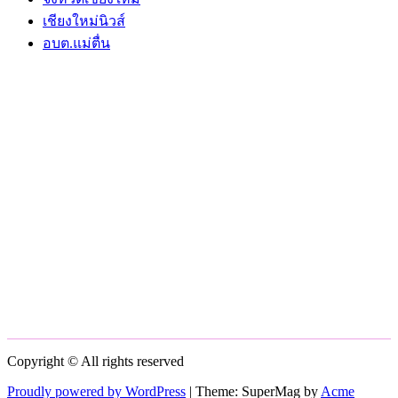
เชียงใหม่นิวส์
อบต.แม่ตื่น
Copyright © All rights reserved
Proudly powered by WordPress
|
Theme: SuperMag by
Acme