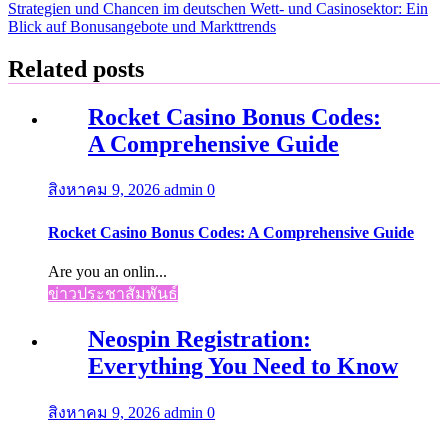
Strategien und Chancen im deutschen Wett- und Casinosektor: Ein
เรื่อง
Blick auf Bonusangebote und Markttrends
Related posts
Rocket Casino Bonus Codes:
A Comprehensive Guide
สิงหาคม 9, 2026
admin
0
Rocket Casino Bonus Codes: A Comprehensive Guide
Are you an onlin...
ข่าวประชาสัมพันธ์
Neospin Registration:
Everything You Need to Know
สิงหาคม 9, 2026
admin
0