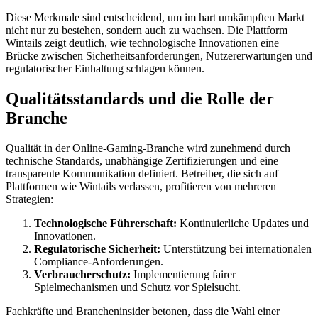
Diese Merkmale sind entscheidend, um im hart umkämpften Markt
nicht nur zu bestehen, sondern auch zu wachsen. Die Plattform
Wintails zeigt deutlich, wie technologische Innovationen eine
Brücke zwischen Sicherheitsanforderungen, Nutzererwartungen und
regulatorischer Einhaltung schlagen können.
Qualitätsstandards und die Rolle der
Branche
Qualität in der Online-Gaming-Branche wird zunehmend durch
technische Standards, unabhängige Zertifizierungen und eine
transparente Kommunikation definiert. Betreiber, die sich auf
Plattformen wie Wintails verlassen, profitieren von mehreren
Strategien:
Technologische Führerschaft:
Kontinuierliche Updates und
Innovationen.
Regulatorische Sicherheit:
Unterstützung bei internationalen
Compliance-Anforderungen.
Verbraucherschutz:
Implementierung fairer
Spielmechanismen und Schutz vor Spielsucht.
Fachkräfte und Brancheninsider betonen, dass die Wahl einer