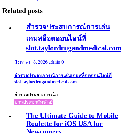
Related posts
สำรวจประสบการณ์การเล่น
เกมสล็อตออนไลน์ที่
slot.taylordrugandmedical.com
สิงหาคม 8, 2026
admin
0
สำรวจประสบการณ์การเล่นเกมสล็อตออนไลน์ที่
slot.taylordrugandmedical.com
สำรวจประสบการณ์ก...
ข่าวประชาสัมพันธ์
The Ultimate Guide to Mobile
Roulette for iOS USA for
Newcomers