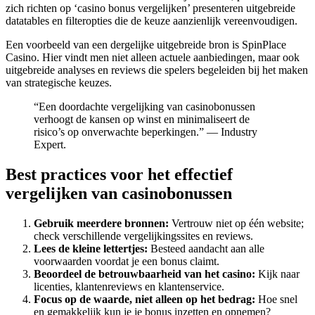
zich richten op ‘casino bonus vergelijken’ presenteren uitgebreide
datatables en filteropties die de keuze aanzienlijk vereenvoudigen.
Een voorbeeld van een dergelijke uitgebreide bron is SpinPlace
Casino. Hier vindt men niet alleen actuele aanbiedingen, maar ook
uitgebreide analyses en reviews die spelers begeleiden bij het maken
van strategische keuzes.
“Een doordachte vergelijking van casinobonussen
verhoogt de kansen op winst en minimaliseert de
risico’s op onverwachte beperkingen.” — Industry
Expert.
Best practices voor het effectief
vergelijken van casinobonussen
Gebruik meerdere bronnen:
Vertrouw niet op één website;
check verschillende vergelijkingssites en reviews.
Lees de kleine lettertjes:
Besteed aandacht aan alle
voorwaarden voordat je een bonus claimt.
Beoordeel de betrouwbaarheid van het casino:
Kijk naar
licenties, klantenreviews en klantenservice.
Focus op de waarde, niet alleen op het bedrag:
Hoe snel
en gemakkelijk kun je je bonus inzetten en opnemen?