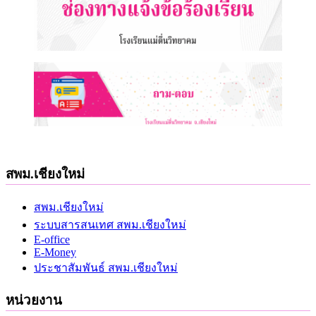
สพม.เชียงใหม่
สพม.เชียงใหม่
ระบบสารสนเทศ สพม.เชียงใหม่
E-office
E-Money
ประชาสัมพันธ์ สพม.เชียงใหม่
หน่วยงาน