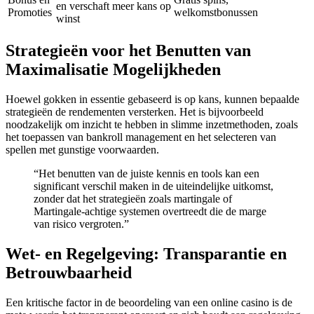
en verschaft meer kans op
Promoties
welkomstbonussen
winst
Strategieën voor het Benutten van
Maximalisatie Mogelijkheden
Hoewel gokken in essentie gebaseerd is op kans, kunnen bepaalde
strategieën de rendementen versterken. Het is bijvoorbeeld
noodzakelijk om inzicht te hebben in slimme inzetmethoden, zoals
het toepassen van bankroll management en het selecteren van
spellen met gunstige voorwaarden.
“Het benutten van de juiste kennis en tools kan een
significant verschil maken in de uiteindelijke uitkomst,
zonder dat het strategieën zoals martingale of
Martingale-achtige systemen overtreedt die de marge
van risico vergroten.”
Wet- en Regelgeving: Transparantie en
Betrouwbaarheid
Een kritische factor in de beoordeling van een online casino is de