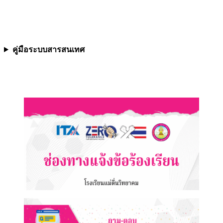
คู่มือระบบสารสนเทศ