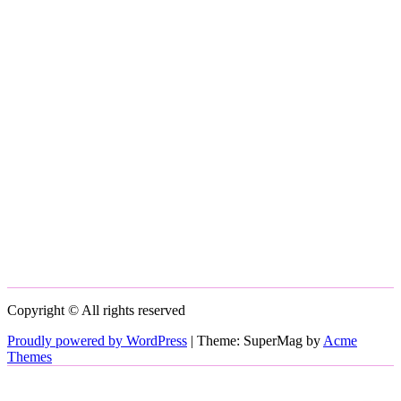
Copyright © All rights reserved
Proudly powered by WordPress
|
Theme: SuperMag by
Acme
Themes