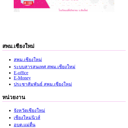
สพม.เชียงใหม่
สพม.เชียงใหม่
ระบบสารสนเทศ สพม.เชียงใหม่
E-office
E-Money
ประชาสัมพันธ์ สพม.เชียงใหม่
หน่วยงาน
จังหวัดเชียงใหม่
เชียงใหม่นิวส์
อบต.แม่ตื่น