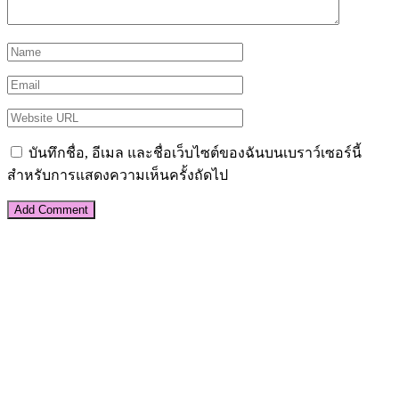
บันทึกชื่อ, อีเมล และชื่อเว็บไซต์ของฉันบนเบราว์เซอร์นี้
สำหรับการแสดงความเห็นครั้งถัดไป