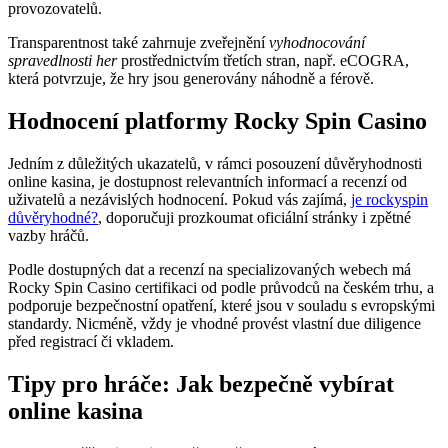
provozovatelů.
Transparentnost také zahrnuje zveřejnění
vyhodnocování
spravedlnosti her
prostřednictvím třetích stran, např. eCOGRA,
která potvrzuje, že hry jsou generovány náhodně a férově.
Hodnocení platformy Rocky Spin Casino
Jedním z důležitých ukazatelů, v rámci posouzení důvěryhodnosti
online kasina, je dostupnost relevantních informací a recenzí od
uživatelů a nezávislých hodnocení. Pokud vás zajímá,
je rockyspin
důvěryhodné?
, doporučuji prozkoumat oficiální stránky i zpětné
vazby hráčů.
Podle dostupných dat a recenzí na specializovaných webech má
Rocky Spin Casino certifikaci od podle průvodců na českém trhu, a
podporuje bezpečnostní opatření, které jsou v souladu s evropskými
standardy. Nicméně, vždy je vhodné provést vlastní due diligence
před registrací či vkladem.
Tipy pro hráče: Jak bezpečně vybírat
online kasina