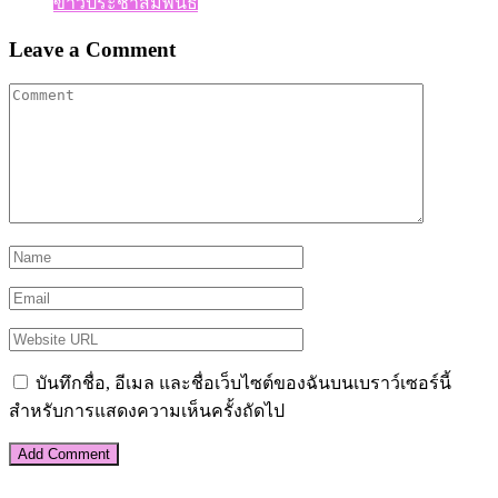
ข่าวประชาสัมพันธ์
Leave a Comment
บันทึกชื่อ, อีเมล และชื่อเว็บไซต์ของฉันบนเบราว์เซอร์นี้
สำหรับการแสดงความเห็นครั้งถัดไป