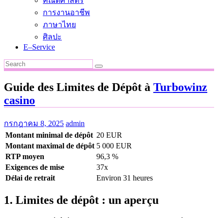
คณิตศาสตร์
การงานอาชีพ
ภาษาไทย
ศิลปะ
E–Service
Guide des Limites de Dépôt à
Turbowinz
casino
กรกฎาคม 8, 2025
admin
Montant minimal de dépôt
20 EUR
Montant maximal de dépôt
5 000 EUR
RTP moyen
96,3 %
Exigences de mise
37x
Délai de retrait
Environ 31 heures
1. Limites de dépôt : un aperçu