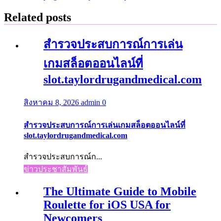
เรื่อง
Related posts
สำรวจประสบการณ์การเล่น
เกมสล็อตออนไลน์ที่
slot.taylordrugandmedical.com
สิงหาคม 8, 2026
admin
0
สำรวจประสบการณ์การเล่นเกมสล็อตออนไลน์ที่
slot.taylordrugandmedical.com
สำรวจประสบการณ์ก...
ข่าวประชาสัมพันธ์
The Ultimate Guide to Mobile
Roulette for iOS USA for
Newcomers