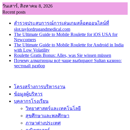
Skip
วันเสาร์, สิงหาคม 8, 2026
to
Recent posts
content
สำรวจประสบการณ์การเล่นเกมสล็อตออนไลน์ที่
slot.taylordrugandmedical.com
The Ultimate Guide to Mobile Roulette for iOS USA for
Newcomers
The Ultimate Guide to Mobile Roulette for Android in India
with Low Volatility
Roulette Gratis Bonus: Alles, was Sie wissen müssen
Почему алматинцы всё чаще выбирают Sultan казино:
честный разбор
โครงสร้างการบริหารงาน
ข้อมูลผู้บริหาร
บุคลากรโรงเรียน
วิทยาศาสตร์และเทคโนโลยี
สุขศึกษาและพลศึกษา
ภาษาต่างประเทศ