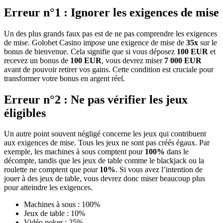
Erreur n°1 : Ignorer les exigences de mise
Un des plus grands faux pas est de ne pas comprendre les exigences
de mise. Golobet Casino impose une exigence de mise de
35x
sur le
bonus de bienvenue. Cela signifie que si vous déposez
100 EUR
et
recevez un bonus de
100 EUR
, vous devrez miser
7 000 EUR
avant de pouvoir retirer vos gains. Cette condition est cruciale pour
transformer votre bonus en argent réel.
Erreur n°2 : Ne pas vérifier les jeux
éligibles
Un autre point souvent négligé concerne les jeux qui contribuent
aux exigences de mise. Tous les jeux ne sont pas créés égaux. Par
exemple, les machines à sous comptent pour
100%
dans le
décompte, tandis que les jeux de table comme le blackjack ou la
roulette ne comptent que pour
10%
. Si vous avez l’intention de
jouer à des jeux de table, vous devrez donc miser beaucoup plus
pour atteindre les exigences.
Machines à sous : 100%
Jeux de table : 10%
Vidéo poker : 25%