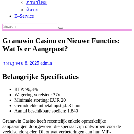
ภาษาไทย
ศิลปะ
E–Service
Granawin Casino en Nieuwe Functies:
Wat Is er Aangepast?
กรกฎาคม 8, 2025
admin
Belangrijke Specificaties
RTP: 96,3%
Wagering vereisten: 37x
Minimale storting: EUR 20
Gemiddelde uitbetalingstijd: 31 uur
Aantal beschikbare spellen: 1.840
Granawin Casino heeft recentelijk enkele opmerkelijke
aanpassingen doorgevoerd die speciaal zijn ontworpen voor de
veeleisende speler. Dit omvat verbeteringen aan hun VIP-