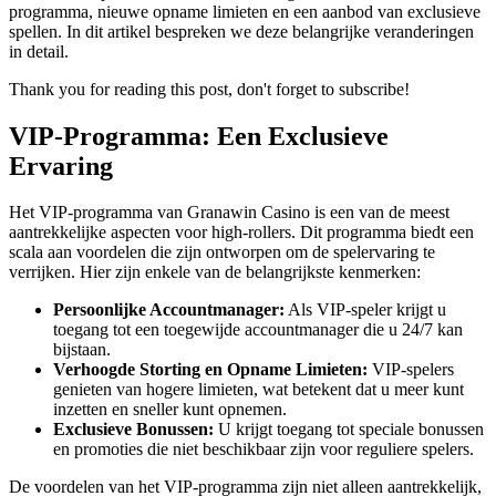
programma, nieuwe opname limieten en een aanbod van exclusieve
spellen. In dit artikel bespreken we deze belangrijke veranderingen
in detail.
Thank you for reading this post, don't forget to subscribe!
VIP-Programma: Een Exclusieve
Ervaring
Het VIP-programma van Granawin Casino is een van de meest
aantrekkelijke aspecten voor high-rollers. Dit programma biedt een
scala aan voordelen die zijn ontworpen om de spelervaring te
verrijken. Hier zijn enkele van de belangrijkste kenmerken:
Persoonlijke Accountmanager:
Als VIP-speler krijgt u
toegang tot een toegewijde accountmanager die u 24/7 kan
bijstaan.
Verhoogde Storting en Opname Limieten:
VIP-spelers
genieten van hogere limieten, wat betekent dat u meer kunt
inzetten en sneller kunt opnemen.
Exclusieve Bonussen:
U krijgt toegang tot speciale bonussen
en promoties die niet beschikbaar zijn voor reguliere spelers.
De voordelen van het VIP-programma zijn niet alleen aantrekkelijk,