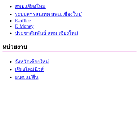
สพม.เชียงใหม่
ระบบสารสนเทศ สพม.เชียงใหม่
E-office
E-Money
ประชาสัมพันธ์ สพม.เชียงใหม่
หน่วยงาน
จังหวัดเชียงใหม่
เชียงใหม่นิวส์
อบต.แม่ตื่น