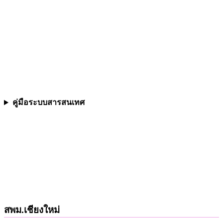
คู่มือระบบสารสนเทศ
สพม.เชียงใหม่