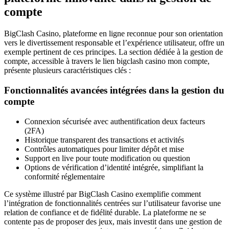
compte
BigClash Casino, plateforme en ligne reconnue pour son orientation
vers le divertissement responsable et l’expérience utilisateur, offre un
exemple pertinent de ces principes. La section dédiée à la gestion de
compte, accessible à travers le lien bigclash casino mon compte,
présente plusieurs caractéristiques clés :
Fonctionnalités avancées intégrées dans la gestion du
compte
Connexion sécurisée avec authentification deux facteurs
(2FA)
Historique transparent des transactions et activités
Contrôles automatiques pour limiter dépôt et mise
Support en live pour toute modification ou question
Options de vérification d’identité intégrée, simplifiant la
conformité réglementaire
Ce système illustré par BigClash Casino exemplifie comment
l’intégration de fonctionnalités centrées sur l’utilisateur favorise une
relation de confiance et de fidélité durable. La plateforme ne se
contente pas de proposer des jeux, mais investit dans une gestion de