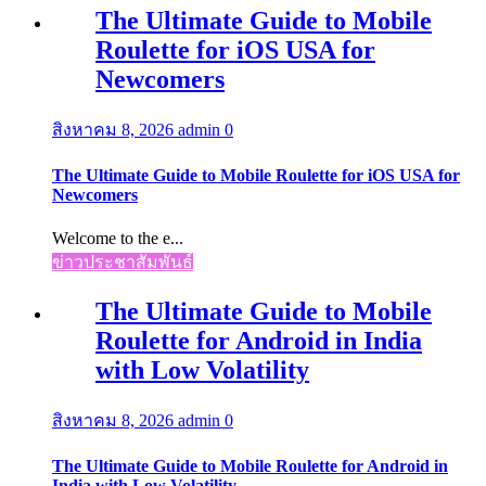
The Ultimate Guide to Mobile
Roulette for iOS USA for
Newcomers
สิงหาคม 8, 2026
admin
0
The Ultimate Guide to Mobile Roulette for iOS USA for
Newcomers
Welcome to the e...
ข่าวประชาสัมพันธ์
The Ultimate Guide to Mobile
Roulette for Android in India
with Low Volatility
สิงหาคม 8, 2026
admin
0
The Ultimate Guide to Mobile Roulette for Android in
India with Low Volatility