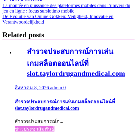
La montée en puissance des plateformes mobiles dans l’univers du
แนะแนว
jeu en ligne : focus surslotimo mobile
De Evolutie van Online Gokken: Veiligheid, Innovatie en
เรื่อง
Verantwoordelijkheid
Related posts
สำรวจประสบการณ์การเล่น
เกมสล็อตออนไลน์ที่
slot.taylordrugandmedical.com
สิงหาคม 8, 2026
admin
0
สำรวจประสบการณ์การเล่นเกมสล็อตออนไลน์ที่
slot.taylordrugandmedical.com
สำรวจประสบการณ์ก...
ข่าวประชาสัมพันธ์