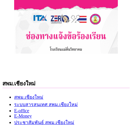
สพม.เชียงใหม่
สพม.เชียงใหม่
ระบบสารสนเทศ สพม.เชียงใหม่
E-office
E-Money
ประชาสัมพันธ์ สพม.เชียงใหม่