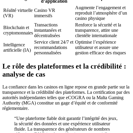
d’application
Augmente l’engagement et
Réalité virtuelle
Casino VR
reproduit l’atmosphère d’un
(VR)
immersifs
casino physique
Transactions
Renforce la sécurité et la
Blockchain et
instantanées et
transparence, attire une
cryptomonnaies
décentralisées
clientèle internationale
Service client 24/7 et
Optimise l’expérience
Intelligence
recommandations
utilisateur et assure une
artificielle (IA)
personnalisées
gestion efficace des risques
Le rôle des plateformes et la crédibilité :
analyse de cas
La confiance dans les casinos en ligne repose en grande partie sur la
transparence et la crédibilité des plateformes. La certification par des
autorités indépendantes telles que eCOGRA ou la Malta Gaming
Authority (MGA) constitue un gage d’équité et de conformité
réglementaire.
“Une plateforme fiable doit garantir l’intégrité des jeux,
la sécurité des données et une expérience utilisateur
fluide. La transparence des générateurs de nombres