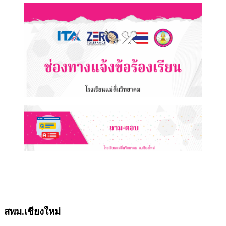
สพม.เชียงใหม่