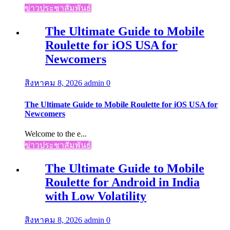
ข่าวประชาสัมพันธ์
The Ultimate Guide to Mobile
Roulette for iOS USA for
Newcomers
สิงหาคม 8, 2026
admin
0
The Ultimate Guide to Mobile Roulette for iOS USA for
Newcomers
Welcome to the e...
ข่าวประชาสัมพันธ์
The Ultimate Guide to Mobile
Roulette for Android in India
with Low Volatility
สิงหาคม 8, 2026
admin
0