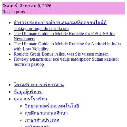
Skip
วันเสาร์, สิงหาคม 8, 2026
to
Recent posts
content
สำรวจประสบการณ์การเล่นเกมสล็อตออนไลน์ที่
slot.taylordrugandmedical.com
The Ultimate Guide to Mobile Roulette for iOS USA for
Newcomers
The Ultimate Guide to Mobile Roulette for Android in India
with Low Volatility
Roulette Gratis Bonus: Alles, was Sie wissen müssen
Почему алматинцы всё чаще выбирают Sultan казино:
честный разбор
โครงสร้างการบริหารงาน
ข้อมูลผู้บริหาร
บุคลากรโรงเรียน
วิทยาศาสตร์และเทคโนโลยี
สุขศึกษาและพลศึกษา
ภาษาต่างประเทศ