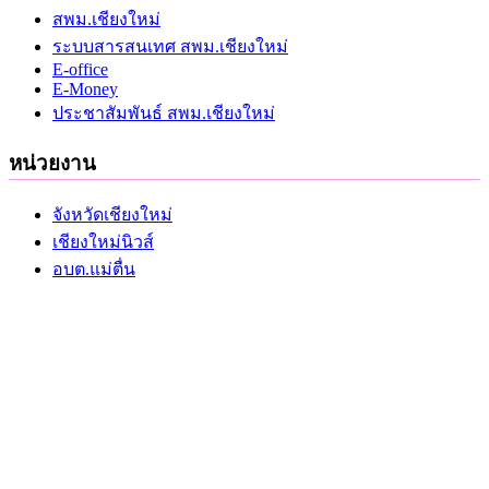
สพม.เชียงใหม่
ระบบสารสนเทศ สพม.เชียงใหม่
E-office
E-Money
ประชาสัมพันธ์ สพม.เชียงใหม่
หน่วยงาน
จังหวัดเชียงใหม่
เชียงใหม่นิวส์
อบต.แม่ตื่น