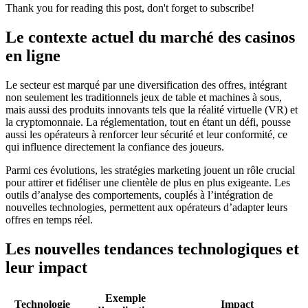
Thank you for reading this post, don't forget to subscribe!
Le contexte actuel du marché des casinos
en ligne
Le secteur est marqué par une diversification des offres, intégrant
non seulement les traditionnels jeux de table et machines à sous,
mais aussi des produits innovants tels que la réalité virtuelle (VR) et
la cryptomonnaie. La réglementation, tout en étant un défi, pousse
aussi les opérateurs à renforcer leur sécurité et leur conformité, ce
qui influence directement la confiance des joueurs.
Parmi ces évolutions, les stratégies marketing jouent un rôle crucial
pour attirer et fidéliser une clientèle de plus en plus exigeante. Les
outils d’analyse des comportements, couplés à l’intégration de
nouvelles technologies, permettent aux opérateurs d’adapter leurs
offres en temps réel.
Les nouvelles tendances technologiques et
leur impact
Exemple
Technologie
Impact