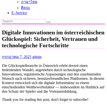
ภาษาไทย
ศิลปะ
E–Service
Digitale Innovationen im österreichischen
Glücksspiel: Sicherheit, Vertrauen und
technologische Fortschritte
กรกฎาคม 7, 2025
admin
Die Glücksspielbranche in Österreich erlebt derzeit einen
bedeutenden Wandel, angetrieben durch technologische
Innovationen, regulatorische Anpassungen und den zunehmenden
Wunsch nach sicheren, benutzerfreundlichen Plattformen. In diesem
Kontext entwickelt sich die digitale Infrastruktur zu einem
entscheidenden Wettbewerbsfaktor — insbesondere im Hinblick auf
den Schutz der Spieler und die Vertrauensbildung.
Thank you for reading this post, don't forget to subscribe!