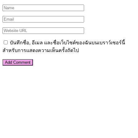
บันทึกชื่อ, อีเมล และชื่อเว็บไซต์ของฉันบนเบราว์เซอร์นี้
สำหรับการแสดงความเห็นครั้งถัดไป