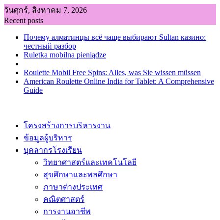
Skip
วันศุกร์, สิงหาคม 7, 2026
to
Recent posts
content
Почему алматинцы всё чаще выбирают Sultan казино:
честный разбор
Ruletka mobilna pieniądze
Roulette Mobil Free Spins: Alles, was Sie wissen müssen
American Roulette Online India for Tablet: A Comprehensive
Guide
โครงสร้างการบริหารงาน
ข้อมูลผู้บริหาร
บุคลากรโรงเรียน
วิทยาศาสตร์และเทคโนโลยี
สุขศึกษาและพลศึกษา
ภาษาต่างประเทศ
คณิตศาสตร์
การงานอาชีพ