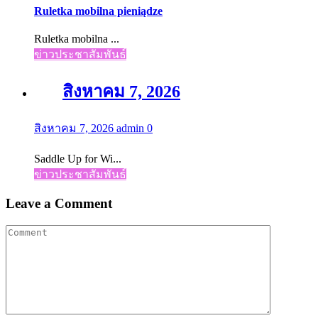
Ruletka mobilna pieniądze
Ruletka mobilna ...
ข่าวประชาสัมพันธ์
สิงหาคม 7, 2026
สิงหาคม 7, 2026
admin
0
Saddle Up for Wi...
ข่าวประชาสัมพันธ์
Leave a Comment