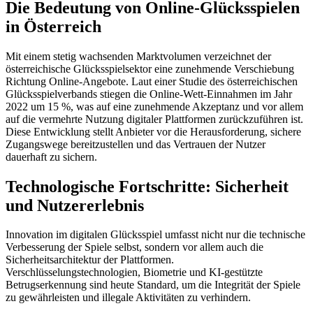
Die Bedeutung von Online-Glücksspielen
in Österreich
Mit einem stetig wachsenden Marktvolumen verzeichnet der
österreichische Glücksspielsektor eine zunehmende Verschiebung
Richtung Online-Angebote. Laut einer Studie des österreichischen
Glücksspielverbands stiegen die Online-Wett-Einnahmen im Jahr
2022 um 15 %, was auf eine zunehmende Akzeptanz und vor allem
auf die vermehrte Nutzung digitaler Plattformen zurückzuführen ist.
Diese Entwicklung stellt Anbieter vor die Herausforderung, sichere
Zugangswege bereitzustellen und das Vertrauen der Nutzer
dauerhaft zu sichern.
Technologische Fortschritte: Sicherheit
und Nutzererlebnis
Innovation im digitalen Glücksspiel umfasst nicht nur die technische
Verbesserung der Spiele selbst, sondern vor allem auch die
Sicherheitsarchitektur der Plattformen.
Verschlüsselungstechnologien, Biometrie und KI-gestützte
Betrugserkennung sind heute Standard, um die Integrität der Spiele
zu gewährleisten und illegale Aktivitäten zu verhindern.