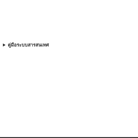
คู่มือระบบสารสนเทศ