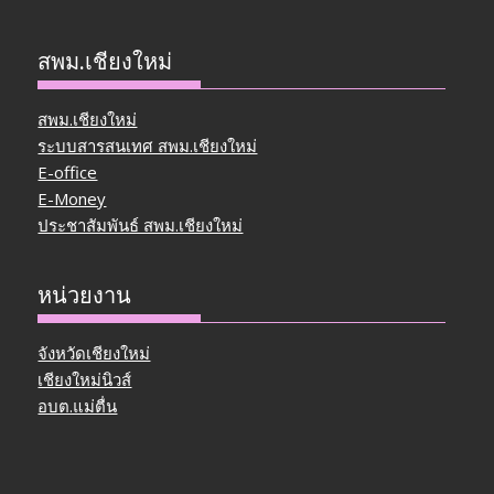
สพม.เชียงใหม่
สพม.เชียงใหม่
ระบบสารสนเทศ สพม.เชียงใหม่
E-office
E-Money
ประชาสัมพันธ์ สพม.เชียงใหม่
หน่วยงาน
จังหวัดเชียงใหม่
เชียงใหม่นิวส์
อบต.แม่ตื่น