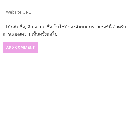
บันทึกชื่อ, อีเมล และชื่อเว็บไซต์ของฉันบนเบราว์เซอร์นี้ สำหรับ
การแสดงความเห็นครั้งถัดไป