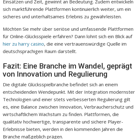
Einsätzen und Zeit, gewinnt an Bedeutung. Zudem entwickeln
sich marktführende Plattformen kontinuierlich weiter, um ein
sicheres und unterhaltsames Erlebnis zu gewährleisten.
Möchten Sie mehr über seriöse und umfassende Plattformen
für Online-Glücksspiele erfahren? Dann lohnt sich ein Blick auf
hier zu harry casino
, die eine vertrauenswürdige Quelle im
deutschsprachigen Raum darstellt.
Fazit: Eine Branche im Wandel, geprägt
von Innovation und Regulierung
Die digitale Glücksspielbranche befindet sich an einem
entscheidenden Wendepunkt. Mit der Integration modernster
Technologien und einer stets verbesserten Regulierung gilt
es, eine Balance zwischen Innovation, Verbraucherschutz und
wirtschaftlichem Wachstum zu finden. Plattformen, die
qualitativ hochwertige, transparente und sichere Player-
Erlebnisse bieten, werden in den kommenden Jahren die
Branche maßgeblich prägen.