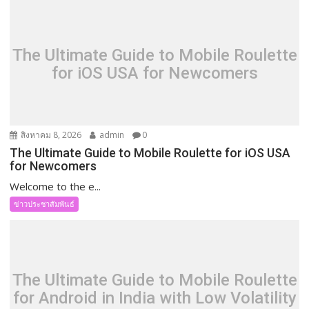
The Ultimate Guide to Mobile Roulette
for iOS USA for Newcomers
สิงหาคม 8, 2026
admin
0
The Ultimate Guide to Mobile Roulette for iOS USA
for Newcomers
Welcome to the e...
ข่าวประชาสัมพันธ์
The Ultimate Guide to Mobile Roulette
for Android in India with Low Volatility