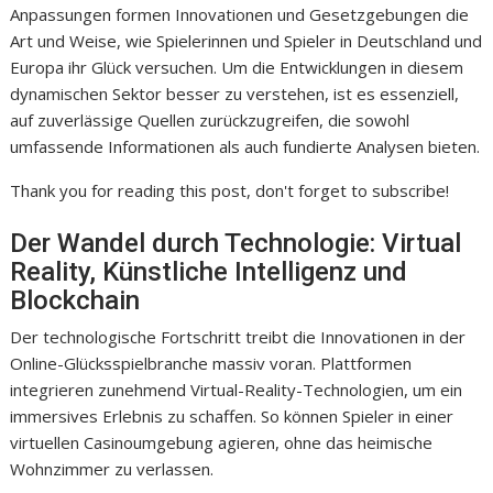
Anpassungen formen Innovationen und Gesetzgebungen die
Art und Weise, wie Spielerinnen und Spieler in Deutschland und
Europa ihr Glück versuchen. Um die Entwicklungen in diesem
dynamischen Sektor besser zu verstehen, ist es essenziell,
auf zuverlässige Quellen zurückzugreifen, die sowohl
umfassende Informationen als auch fundierte Analysen bieten.
Thank you for reading this post, don't forget to subscribe!
Der Wandel durch Technologie: Virtual
Reality, Künstliche Intelligenz und
Blockchain
Der technologische Fortschritt treibt die Innovationen in der
Online-Glücksspielbranche massiv voran. Plattformen
integrieren zunehmend Virtual-Reality-Technologien, um ein
immersives Erlebnis zu schaffen. So können Spieler in einer
virtuellen Casinoumgebung agieren, ohne das heimische
Wohnzimmer zu verlassen.