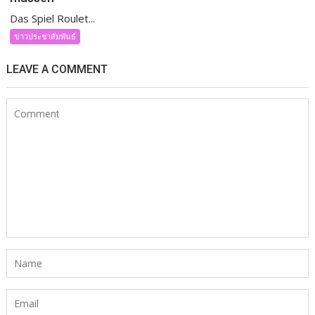
Das Spiel Roulet...
ข่าวประชาสัมพันธ์
LEAVE A COMMENT