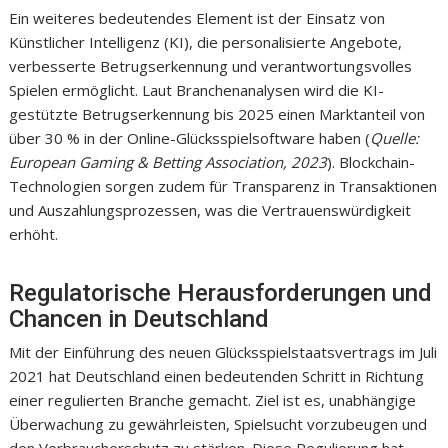
Ein weiteres bedeutendes Element ist der Einsatz von
Künstlicher Intelligenz (KI), die personalisierte Angebote,
verbesserte Betrugserkennung und verantwortungsvolles
Spielen ermöglicht. Laut Branchenanalysen wird die KI-
gestützte Betrugserkennung bis 2025 einen Marktanteil von
über 30 % in der Online-Glücksspielsoftware haben (
Quelle:
European Gaming & Betting Association, 2023
). Blockchain-
Technologien sorgen zudem für Transparenz in Transaktionen
und Auszahlungsprozessen, was die Vertrauenswürdigkeit
erhöht.
Regulatorische Herausforderungen und
Chancen in Deutschland
Mit der Einführung des neuen Glücksspielstaatsvertrags im Juli
2021 hat Deutschland einen bedeutenden Schritt in Richtung
einer regulierten Branche gemacht. Ziel ist es, unabhängige
Überwachung zu gewährleisten, Spielsucht vorzubeugen und