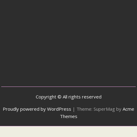
Copyright © All rights reserved
Proudly powered by WordPress
|
Theme: SuperMag by
Acme
Themes