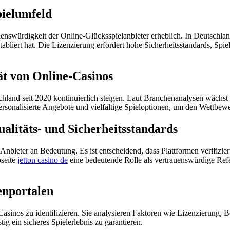
pielumfeld
enswürdigkeit der Online-Glücksspielanbieter erheblich. In Deutschlan
tabliert hat. Die Lizenzierung erfordert hohe Sicherheitsstandards, Sp
t von Online-Casinos
hland seit 2020 kontinuierlich steigen. Laut Branchenanalysen wächst 
ersonalisierte Angebote und vielfältige Spieloptionen, um den Wettbew
ualitäts- und Sicherheitsstandards
r Anbieter an Bedeutung. Es ist entscheidend, dass Plattformen verifizi
bseite
jetton casino de
eine bedeutende Rolle als vertrauenswürdige Refer
enportalen
Casinos zu identifizieren. Sie analysieren Faktoren wie Lizenzierung
ig ein sicheres Spielerlebnis zu garantieren.