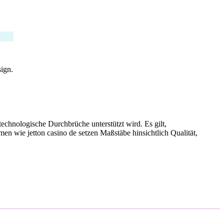
ign.
technologische Durchbrüche unterstützt wird. Es gilt,
men wie jetton casino de setzen Maßstäbe hinsichtlich Qualität,