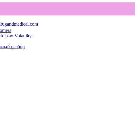
rugandmedical.com
comers
th Low Volatility
тный разбор