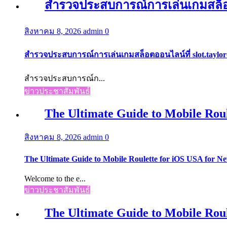
สำรวจประสบการณ์การเล่นเกมสล็อตอ
สิงหาคม 8, 2026
admin
0
สำรวจประสบการณ์การเล่นเกมสล็อตออนไลน์ที่ slot.taylo
สำรวจประสบการณ์ก...
ข่าวประชาสัมพันธ์
The Ultimate Guide to Mobile Rou
สิงหาคม 8, 2026
admin
0
The Ultimate Guide to Mobile Roulette for iOS USA for 
Welcome to the e...
ข่าวประชาสัมพันธ์
The Ultimate Guide to Mobile Roule