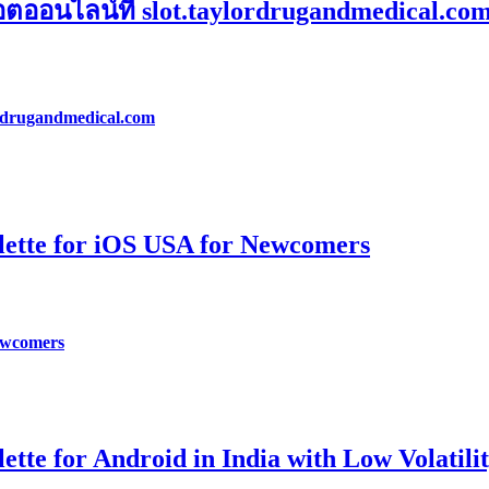
อนไลน์ที่ slot.taylordrugandmedical.co
rdrugandmedical.com
lette for iOS USA for Newcomers
Newcomers
tte for Android in India with Low Volatili