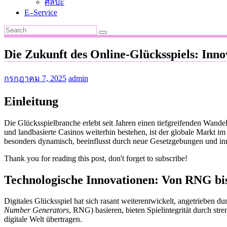
ศิลปะ
E–Service
Die Zukunft des Online-Glücksspiels: Inn
กรกฎาคม 7, 2025
admin
Einleitung
Die Glücksspielbranche erlebt seit Jahren einen tiefgreifenden Wand
und landbasierte Casinos weiterhin bestehen, ist der globale Markt 
besonders dynamisch, beeinflusst durch neue Gesetzgebungen und inn
Thank you for reading this post, don't forget to subscribe!
Technologische Innovationen: Von RNG bi
Digitales Glücksspiel hat sich rasant weiterentwickelt, angetrieben du
Number Generators
, RNG) basieren, bieten Spielintegrität durch st
digitale Welt übertragen.