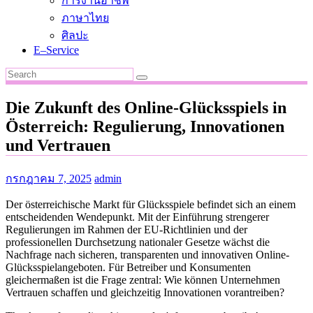
การงานอาชีพ
ภาษาไทย
ศิลปะ
E–Service
Die Zukunft des Online-Glücksspiels in
Österreich: Regulierung, Innovationen
und Vertrauen
กรกฎาคม 7, 2025
admin
Der österreichische Markt für Glücksspiele befindet sich an einem
entscheidenden Wendepunkt. Mit der Einführung strengerer
Regulierungen im Rahmen der EU-Richtlinien und der
professionellen Durchsetzung nationaler Gesetze wächst die
Nachfrage nach sicheren, transparenten und innovativen Online-
Glücksspielangeboten. Für Betreiber und Konsumenten
gleichermaßen ist die Frage zentral: Wie können Unternehmen
Vertrauen schaffen und gleichzeitig Innovationen vorantreiben?