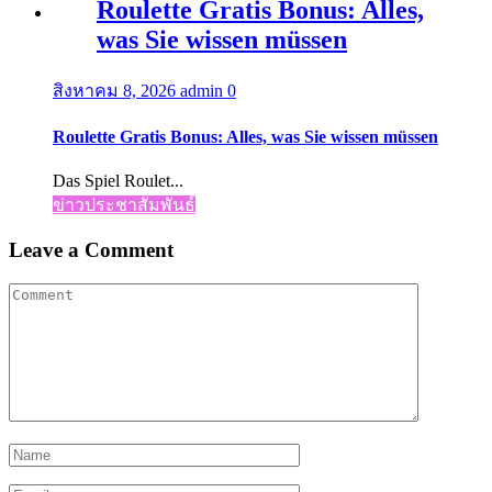
Roulette Gratis Bonus: Alles,
was Sie wissen müssen
สิงหาคม 8, 2026
admin
0
Roulette Gratis Bonus: Alles, was Sie wissen müssen
Das Spiel Roulet...
ข่าวประชาสัมพันธ์
Leave a Comment