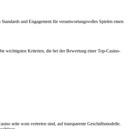
en Standards und Engagement für verantwortungsvolles Spielen einen
 Die wichtigsten Kriterien, die bei der Bewertung einer Top-Casino-
casino seite wsm vertreten sind, auf transparente Geschäftsmodelle.
sschüsse.