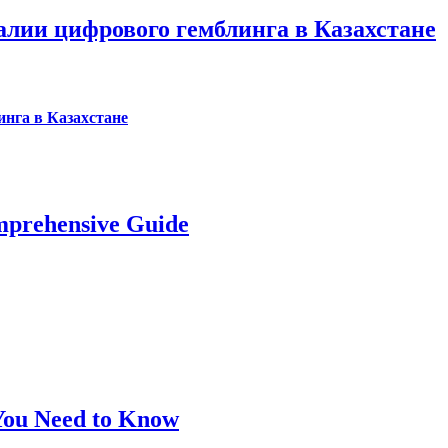
еалии цифрового гемблинга в Казахстане
инга в Казахстане
mprehensive Guide
 You Need to Know