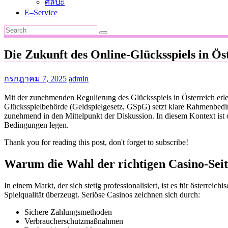
ศิลปะ
E–Service
Die Zukunft des Online-Glücksspiels in Ös
กรกฎาคม 7, 2025
admin
Mit der zunehmenden Regulierung des Glücksspiels in Österreich erl
Glücksspielbehörde (Geldspielgesetz, GSpG) setzt klare Rahmenbeding
zunehmend in den Mittelpunkt der Diskussion. In diesem Kontext ist di
Bedingungen legen.
Thank you for reading this post, don't forget to subscribe!
Warum die Wahl der richtigen Casino-Seite 
In einem Markt, der sich stetig professionalisiert, ist es für österrei
Spielqualität überzeugt. Seriöse Casinos zeichnen sich durch:
Sichere Zahlungsmethoden
Verbraucherschutzmaßnahmen