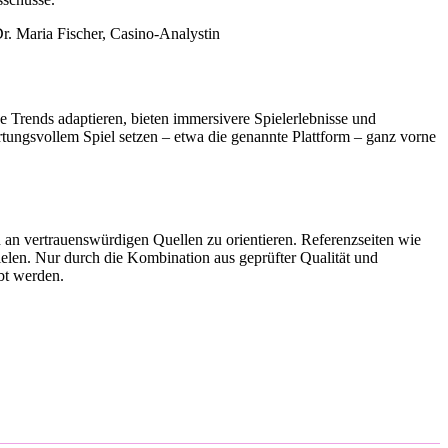
Dr. Maria Fischer, Casino-Analystin
e Trends adaptieren, bieten immersivere Spielerlebnisse und
rtungsvollem Spiel setzen – etwa die genannte Plattform – ganz vorne
ch an vertrauenswürdigen Quellen zu orientieren. Referenzseiten wie
ielen. Nur durch die Kombination aus geprüfter Qualität und
bt werden.