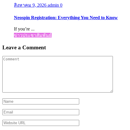
สิงหาคม 9, 2026
admin
0
Neospin Registration: Everything You Need to Know
If you’re ...
ข่าวประชาสัมพันธ์
Leave a Comment