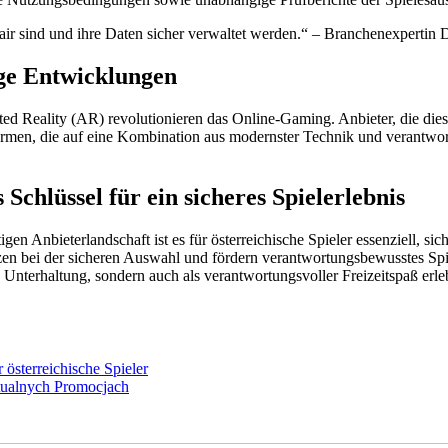
 fair sind und ihre Daten sicher verwaltet werden.“ – Branchenexpertin 
ige Entwicklungen
ed Reality (AR) revolutionieren das Online-Gaming. Anbieter, die dies
ttformen, die auf eine Kombination aus modernster Technik und verantwo
 Schlüssel für ein sicheres Spielerlebnis
gen Anbieterlandschaft ist es für österreichische Spieler essenziell, si
ützen bei der sicheren Auswahl und fördern verantwortungsbewusstes Sp
 Unterhaltung, sondern auch als verantwortungsvoller Freizeitspaß erle
österreichische Spieler
tualnych Promocjach