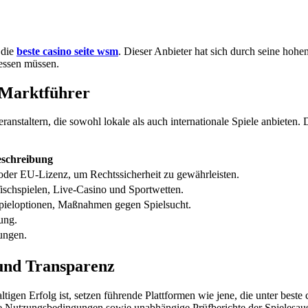
 die
beste casino seite wsm
. Dieser Anbieter hat sich durch seine hoh
essen müssen.
e Marktführer
eranstaltern, die sowohl lokale als auch internationale Spiele anbieten.
schreibung
r oder EU-Lizenz, um Rechtssicherheit zu gewährleisten.
schspielen, Live-Casino und Sportwetten.
pieloptionen, Maßnahmen gegen Spielsucht.
ung.
ungen.
und Transparenz
igen Erfolg ist, setzen führende Plattformen wie jene, die unter beste 
rte Nutzungsbedingungen sowie unabhängige Prüfberichte der Spielesau