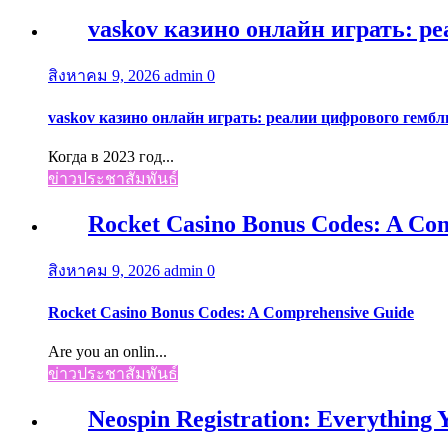
vaskov казино онлайн играть: р
สิงหาคม 9, 2026
admin
0
vaskov казино онлайн играть: реалии цифрового гембл
Когда в 2023 год...
ข่าวประชาสัมพันธ์
Rocket Casino Bonus Codes: A Co
สิงหาคม 9, 2026
admin
0
Rocket Casino Bonus Codes: A Comprehensive Guide
Are you an onlin...
ข่าวประชาสัมพันธ์
Neospin Registration: Everything