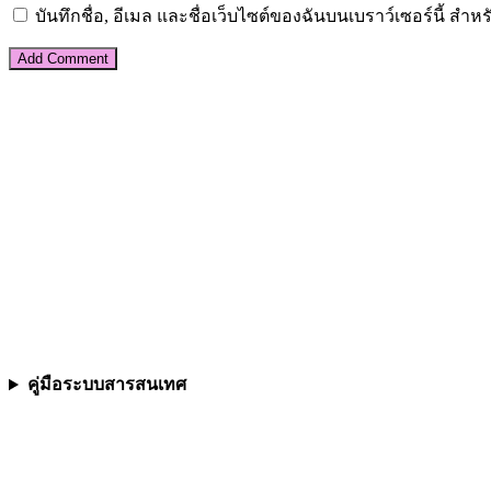
บันทึกชื่อ, อีเมล และชื่อเว็บไซต์ของฉันบนเบราว์เซอร์นี้ ส
คู่มือระบบสารสนเทศ