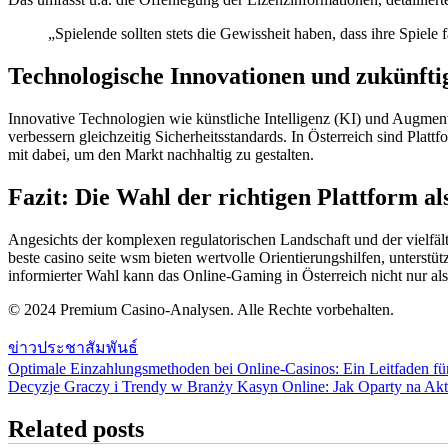
„Spielende sollten stets die Gewissheit haben, dass ihre Spiele
Technologische Innovationen und zukünft
Innovative Technologien wie künstliche Intelligenz (KI) und Augment
verbessern gleichzeitig Sicherheitsstandards. In Österreich sind Pla
mit dabei, um den Markt nachhaltig zu gestalten.
Fazit: Die Wahl der richtigen Plattform als
Angesichts der komplexen regulatorischen Landschaft und der vielfälti
beste casino seite wsm bieten wertvolle Orientierungshilfen, unterst
informierter Wahl kann das Online-Gaming in Österreich nicht nur als
© 2024 Premium Casino-Analysen. Alle Rechte vorbehalten.
ข่าวประชาสัมพันธ์
Optimale Einzahlungsmethoden bei Online-Casinos: Ein Leitfaden für 
แนะแนว
Decyzje Graczy i Trendy w Branży Kasyn Online: Jak Oparty na Ak
เรื่อง
Related posts