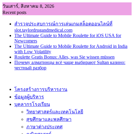
Skip
วันเสาร์, สิงหาคม 8, 2026
to
Recent posts
content
สำรวจประสบการณ์การเล่นเกมสล็อตออนไลน์ที่
slot.taylordrugandmedical.com
The Ultimate Guide to Mobile Roulette for iOS USA for
Newcomers
The Ultimate Guide to Mobile Roulette for Android in India
with Low Volatility
Roulette Gratis Bonus: Alles, was Sie wissen müssen
Почему алматинцы всё чаще выбирают Sultan казино:
честный разбор
โครงสร้างการบริหารงาน
ข้อมูลผู้บริหาร
บุคลากรโรงเรียน
วิทยาศาสตร์และเทคโนโลยี
สุขศึกษาและพลศึกษา
ภาษาต่างประเทศ