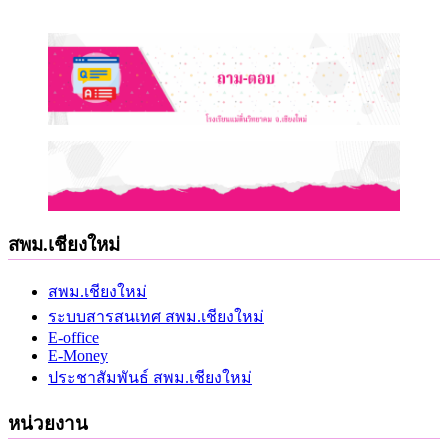
สพม.เชียงใหม่
สพม.เชียงใหม่
ระบบสารสนเทศ สพม.เชียงใหม่
E-office
E-Money
ประชาสัมพันธ์ สพม.เชียงใหม่
หน่วยงาน