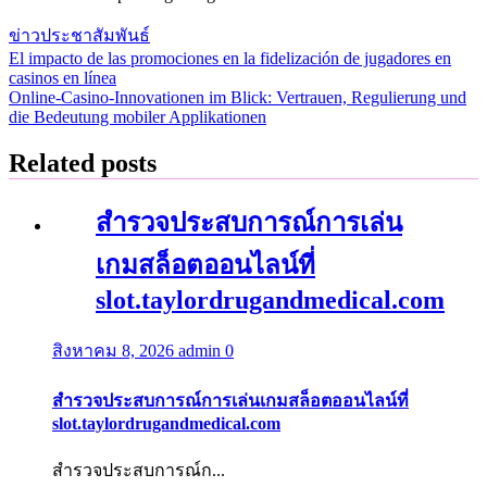
ข่าวประชาสัมพันธ์
El impacto de las promociones en la fidelización de jugadores en
แนะแนว
casinos en línea
Online-Casino-Innovationen im Blick: Vertrauen, Regulierung und
เรื่อง
die Bedeutung mobiler Applikationen
Related posts
สำรวจประสบการณ์การเล่น
เกมสล็อตออนไลน์ที่
slot.taylordrugandmedical.com
สิงหาคม 8, 2026
admin
0
สำรวจประสบการณ์การเล่นเกมสล็อตออนไลน์ที่
slot.taylordrugandmedical.com
สำรวจประสบการณ์ก...