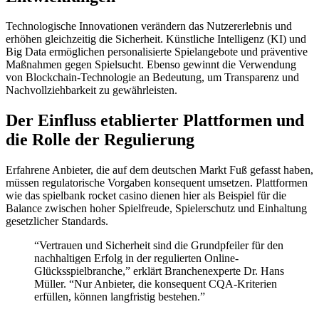
Technologische Innovationen verändern das Nutzererlebnis und
erhöhen gleichzeitig die Sicherheit. Künstliche Intelligenz (KI) und
Big Data ermöglichen personalisierte Spielangebote und präventive
Maßnahmen gegen Spielsucht. Ebenso gewinnt die Verwendung
von Blockchain-Technologie an Bedeutung, um Transparenz und
Nachvollziehbarkeit zu gewährleisten.
Der Einfluss etablierter Plattformen und
die Rolle der Regulierung
Erfahrene Anbieter, die auf dem deutschen Markt Fuß gefasst haben,
müssen regulatorische Vorgaben konsequent umsetzen. Plattformen
wie das spielbank rocket casino dienen hier als Beispiel für die
Balance zwischen hoher Spielfreude, Spielerschutz und Einhaltung
gesetzlicher Standards.
“Vertrauen und Sicherheit sind die Grundpfeiler für den
nachhaltigen Erfolg in der regulierten Online-
Glücksspielbranche,” erklärt Branchenexperte Dr. Hans
Müller. “Nur Anbieter, die konsequent CQA-Kriterien
erfüllen, können langfristig bestehen.”