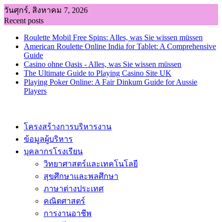
Skip
วันศุกร์, สิงหาคม 7, 2026
to
Recent posts
content
Roulette Mobil Free Spins: Alles, was Sie wissen müssen
American Roulette Online India for Tablet: A Comprehensive
Guide
Casino ohne Oasis - Alles, was Sie wissen müssen
The Ultimate Guide to Playing Casino Site UK
Playing Poker Online: A Fair Dinkum Guide for Aussie
Players
โครงสร้างการบริหารงาน
ข้อมูลผู้บริหาร
บุคลากรโรงเรียน
วิทยาศาสตร์และเทคโนโลยี
สุขศึกษาและพลศึกษา
ภาษาต่างประเทศ
คณิตศาสตร์
การงานอาชีพ