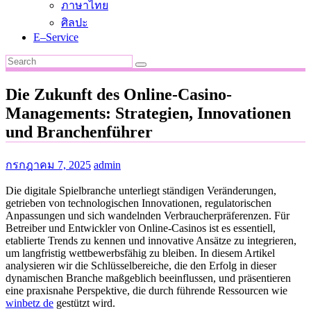
ภาษาไทย
ศิลปะ
E–Service
Die Zukunft des Online-Casino-
Managements: Strategien, Innovationen
und Branchenführer
กรกฎาคม 7, 2025
admin
Die digitale Spielbranche unterliegt ständigen Veränderungen,
getrieben von technologischen Innovationen, regulatorischen
Anpassungen und sich wandelnden Verbraucherpräferenzen. Für
Betreiber und Entwickler von Online-Casinos ist es essentiell,
etablierte Trends zu kennen und innovative Ansätze zu integrieren,
um langfristig wettbewerbsfähig zu bleiben. In diesem Artikel
analysieren wir die Schlüsselbereiche, die den Erfolg in dieser
dynamischen Branche maßgeblich beeinflussen, und präsentieren
eine praxisnahe Perspektive, die durch führende Ressourcen wie
winbetz de
gestützt wird.