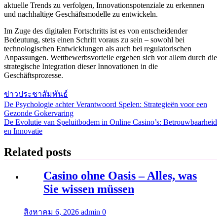
aktuelle Trends zu verfolgen, Innovationspotenziale zu erkennen
und nachhaltige Geschäftsmodelle zu entwickeln.
Im Zuge des digitalen Fortschritts ist es von entscheidender
Bedeutung, stets einen Schritt voraus zu sein – sowohl bei
technologischen Entwicklungen als auch bei regulatorischen
Anpassungen. Wettbewerbsvorteile ergeben sich vor allem durch die
strategische Integration dieser Innovationen in die
Geschäftsprozesse.
ข่าวประชาสัมพันธ์
De Psychologie achter Verantwoord Spelen: Strategieën voor een
แนะแนว
Gezonde Gokervaring
De Evolutie van Speluitbodem in Online Casino’s: Betrouwbaarheid
เรื่อง
en Innovatie
Related posts
Casino ohne Oasis – Alles, was
Sie wissen müssen
สิงหาคม 6, 2026
admin
0