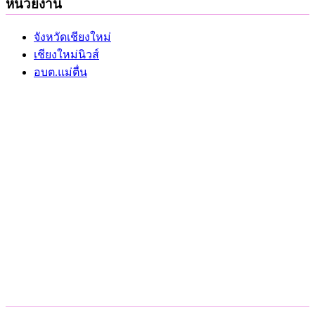
หน่วยงาน
จังหวัดเชียงใหม่
เชียงใหม่นิวส์
อบต.แม่ตื่น