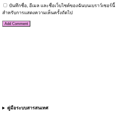
บันทึกชื่อ, อีเมล และชื่อเว็บไซต์ของฉันบนเบราว์เซอร์นี้
สำหรับการแสดงความเห็นครั้งถัดไป
คู่มือระบบสารสนเทศ