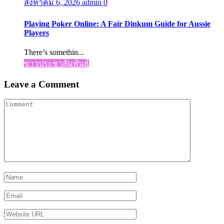
สิงหาคม 6, 2026
admin
0
Playing Poker Online: A Fair Dinkum Guide for Aussie
Players
There’s somethin...
ข่าวประชาสัมพันธ์
Leave a Comment