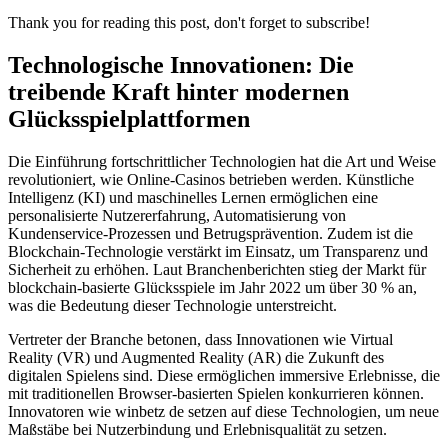
Thank you for reading this post, don't forget to subscribe!
Technologische Innovationen: Die
treibende Kraft hinter modernen
Glücksspielplattformen
Die Einführung fortschrittlicher Technologien hat die Art und Weise
revolutioniert, wie Online-Casinos betrieben werden. Künstliche
Intelligenz (KI) und maschinelles Lernen ermöglichen eine
personalisierte Nutzererfahrung, Automatisierung von
Kundenservice-Prozessen und Betrugsprävention. Zudem ist die
Blockchain-Technologie verstärkt im Einsatz, um Transparenz und
Sicherheit zu erhöhen. Laut Branchenberichten stieg der Markt für
blockchain-basierte Glücksspiele im Jahr 2022 um über 30 % an,
was die Bedeutung dieser Technologie unterstreicht.
Vertreter der Branche betonen, dass Innovationen wie Virtual
Reality (VR) und Augmented Reality (AR) die Zukunft des
digitalen Spielens sind. Diese ermöglichen immersive Erlebnisse, die
mit traditionellen Browser-basierten Spielen konkurrieren können.
Innovatoren wie winbetz de setzen auf diese Technologien, um neue
Maßstäbe bei Nutzerbindung und Erlebnisqualität zu setzen.