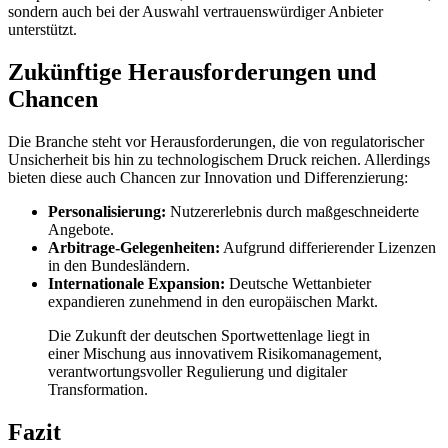
sondern auch bei der Auswahl vertrauenswürdiger Anbieter
unterstützt.
Zukünftige Herausforderungen und
Chancen
Die Branche steht vor Herausforderungen, die von regulatorischer
Unsicherheit bis hin zu technologischem Druck reichen. Allerdings
bieten diese auch Chancen zur Innovation und Differenzierung:
Personalisierung:
Nutzererlebnis durch maßgeschneiderte
Angebote.
Arbitrage-Gelegenheiten:
Aufgrund differierender Lizenzen
in den Bundesländern.
Internationale Expansion:
Deutsche Wettanbieter
expandieren zunehmend in den europäischen Markt.
Die Zukunft der deutschen Sportwettenlage liegt in
einer Mischung aus innovativem Risikomanagement,
verantwortungsvoller Regulierung und digitaler
Transformation.
Fazit