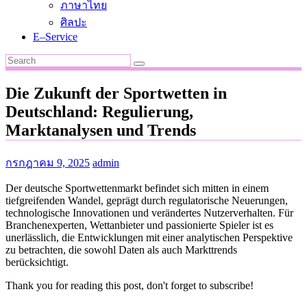
ภาษาไทย
ศิลปะ
E–Service
Die Zukunft der Sportwetten in
Deutschland: Regulierung,
Marktanalysen und Trends
กรกฎาคม 9, 2025
admin
Der deutsche Sportwettenmarkt befindet sich mitten in einem
tiefgreifenden Wandel, geprägt durch regulatorische Neuerungen,
technologische Innovationen und verändertes Nutzerverhalten. Für
Branchenexperten, Wettanbieter und passionierte Spieler ist es
unerlässlich, die Entwicklungen mit einer analytischen Perspektive
zu betrachten, die sowohl Daten als auch Markttrends
berücksichtigt.
Thank you for reading this post, don't forget to subscribe!