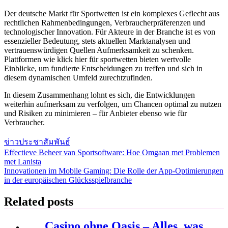
Der deutsche Markt für Sportwetten ist ein komplexes Geflecht aus
rechtlichen Rahmenbedingungen, Verbraucherpräferenzen und
technologischer Innovation. Für Akteure in der Branche ist es von
essenzieller Bedeutung, stets aktuellen Marktanalysen und
vertrauenswürdigen Quellen Aufmerksamkeit zu schenken.
Plattformen wie klick hier für sportwetten bieten wertvolle
Einblicke, um fundierte Entscheidungen zu treffen und sich in
diesem dynamischen Umfeld zurechtzufinden.
In diesem Zusammenhang lohnt es sich, die Entwicklungen
weiterhin aufmerksam zu verfolgen, um Chancen optimal zu nutzen
und Risiken zu minimieren – für Anbieter ebenso wie für
Verbraucher.
ข่าวประชาสัมพันธ์
Effectieve Beheer van Sportsoftware: Hoe Omgaan met Problemen
แนะแนว
met Lanista
Innovationen im Mobile Gaming: Die Rolle der App-Optimierungen
เรื่อง
in der europäischen Glücksspielbranche
Related posts
Casino ohne Oasis – Alles, was