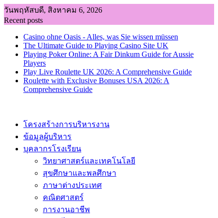
Skip
วันพฤหัสบดี, สิงหาคม 6, 2026
to
Recent posts
content
Casino ohne Oasis - Alles, was Sie wissen müssen
The Ultimate Guide to Playing Casino Site UK
Playing Poker Online: A Fair Dinkum Guide for Aussie
Players
Play Live Roulette UK 2026: A Comprehensive Guide
Roulette with Exclusive Bonuses USA 2026: A
Comprehensive Guide
โครงสร้างการบริหารงาน
ข้อมูลผู้บริหาร
บุคลากรโรงเรียน
วิทยาศาสตร์และเทคโนโลยี
สุขศึกษาและพลศึกษา
ภาษาต่างประเทศ
คณิตศาสตร์
การงานอาชีพ