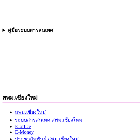
คู่มือระบบสารสนเทศ
สพม.เชียงใหม่
สพม.เชียงใหม่
ระบบสารสนเทศ สพม.เชียงใหม่
E-office
E-Money
ประชาสัมพันธ์ สพม.เชียงใหม่