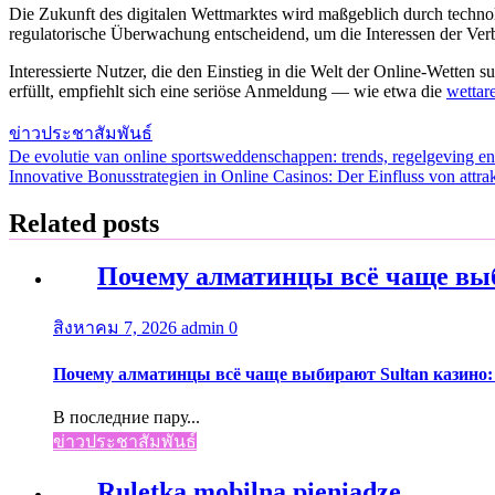
Die Zukunft des digitalen Wettmarktes wird maßgeblich durch technol
regulatorische Überwachung entscheidend, um die Interessen der Verbr
Interessierte Nutzer, die den Einstieg in die Welt der Online-Wetten 
erfüllt, empfiehlt sich eine seriöse Anmeldung — wie etwa die
wettar
ข่าวประชาสัมพันธ์
De evolutie van online sportsweddenschappen: trends, regelgeving en
แนะแนว
Innovative Bonusstrategien in Online Casinos: Der Einfluss von att
เรื่อง
Related posts
Почему алматинцы всё чаще выб
สิงหาคม 7, 2026
admin
0
Почему алматинцы всё чаще выбирают Sultan казино:
В последние пару...
ข่าวประชาสัมพันธ์
Ruletka mobilna pieniądze