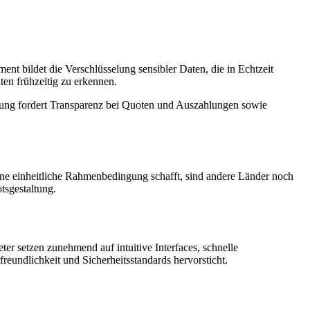
nt bildet die Verschlüsselung sensibler Daten, die in Echtzeit
ten frühzeitig zu erkennen.
rung fordert Transparenz bei Quoten und Auszahlungen sowie
eine einheitliche Rahmenbedingung schafft, sind andere Länder noch
tsgestaltung.
er setzen zunehmend auf intuitive Interfaces, schnelle
freundlichkeit und Sicherheitsstandards hervorsticht.