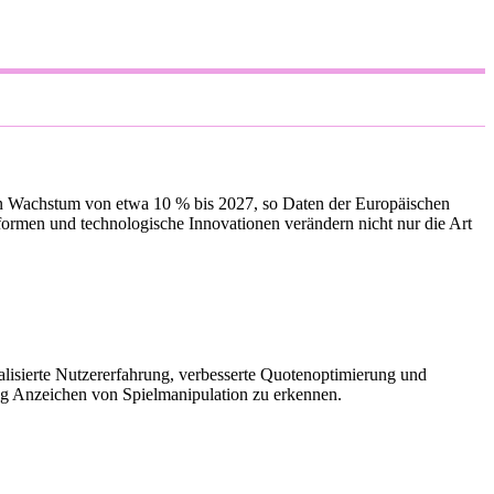
hen Wachstum von etwa 10 % bis 2027, so Daten der Europäischen
formen und technologische Innovationen verändern nicht nur die Art
nalisierte Nutzererfahrung, verbesserte Quotenoptimierung und
tig Anzeichen von Spielmanipulation zu erkennen.