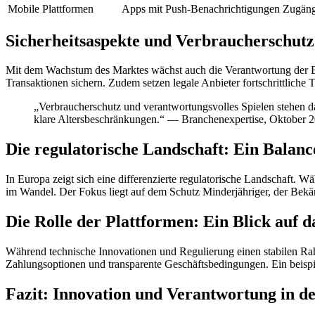
Mobile Plattformen
Apps mit Push-Benachrichtigungen
Zugäng
Sicherheitsaspekte und Verbraucherschutz
Mit dem Wachstum des Marktes wächst auch die Verantwortung der Betre
Transaktionen sichern. Zudem setzen legale Anbieter fortschrittliche
„Verbraucherschutz und verantwortungsvolles Spielen stehen 
klare Altersbeschränkungen.“ — Branchenexpertise, Oktober 
Die regulatorische Landschaft: Ein Balanc
In Europa zeigt sich eine differenzierte regulatorische Landschaft. 
im Wandel. Der Fokus liegt auf dem Schutz Minderjähriger, der Bekäm
Die Rolle der Plattformen: Ein Blick auf d
Während technische Innovationen und Regulierung einen stabilen Rahme
Zahlungsoptionen und transparente Geschäftsbedingungen. Ein beispie
Fazit: Innovation und Verantwortung in d