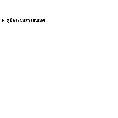
คู่มือระบบสารสนเทศ