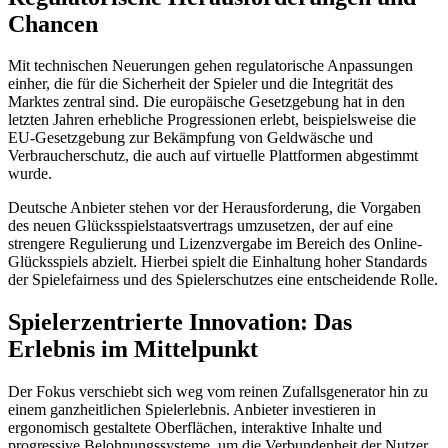
Chancen
Mit technischen Neuerungen gehen regulatorische Anpassungen
einher, die für die Sicherheit der Spieler und die Integrität des
Marktes zentral sind. Die europäische Gesetzgebung hat in den
letzten Jahren erhebliche Progressionen erlebt, beispielsweise die
EU-Gesetzgebung zur Bekämpfung von Geldwäsche und
Verbraucherschutz, die auch auf virtuelle Plattformen abgestimmt
wurde.
Deutsche Anbieter stehen vor der Herausforderung, die Vorgaben
des neuen Glücksspielstaatsvertrags umzusetzen, der auf eine
strengere Regulierung und Lizenzvergabe im Bereich des Online-
Glücksspiels abzielt. Hierbei spielt die Einhaltung hoher Standards
der Spielefairness und des Spielerschutzes eine entscheidende Rolle.
Spielerzentrierte Innovation: Das
Erlebnis im Mittelpunkt
Der Fokus verschiebt sich weg vom reinen Zufallsgenerator hin zu
einem ganzheitlichen Spielerlebnis. Anbieter investieren in
ergonomisch gestaltete Oberflächen, interaktive Inhalte und
progressive Belohnungssysteme, um die Verbundenheit der Nutzer