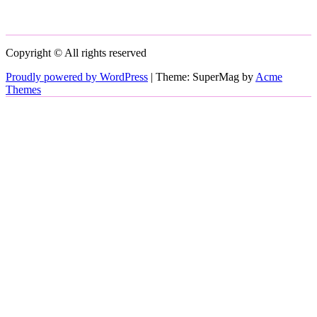
Copyright © All rights reserved
Proudly powered by WordPress
|
Theme: SuperMag by
Acme
Themes