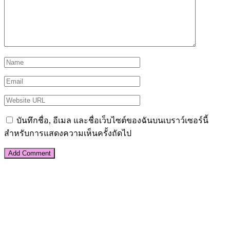
บันทึกชื่อ, อีเมล และชื่อเว็บไซต์ของฉันบนเบราว์เซอร์นี้
สำหรับการแสดงความเห็นครั้งถัดไป