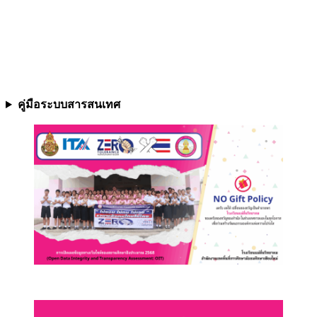
คู่มือระบบสารสนเทศ