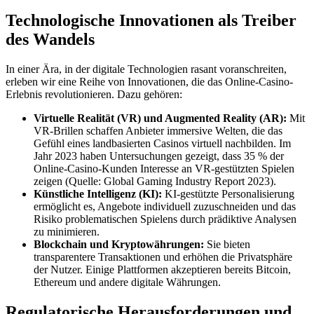
Technologische Innovationen als Treiber
des Wandels
In einer Ära, in der digitale Technologien rasant voranschreiten,
erleben wir eine Reihe von Innovationen, die das Online-Casino-
Erlebnis revolutionieren. Dazu gehören:
Virtuelle Realität (VR) und Augmented Reality (AR):
Mit
VR-Brillen schaffen Anbieter immersive Welten, die das
Gefühl eines landbasierten Casinos virtuell nachbilden. Im
Jahr 2023 haben Untersuchungen gezeigt, dass 35 % der
Online-Casino-Kunden Interesse an VR-gestützten Spielen
zeigen (Quelle: Global Gaming Industry Report 2023).
Künstliche Intelligenz (KI):
KI-gestützte Personalisierung
ermöglicht es, Angebote individuell zuzuschneiden und das
Risiko problematischen Spielens durch prädiktive Analysen
zu minimieren.
Blockchain und Kryptowährungen:
Sie bieten
transparentere Transaktionen und erhöhen die Privatsphäre
der Nutzer. Einige Plattformen akzeptieren bereits Bitcoin,
Ethereum und andere digitale Währungen.
Regulatorische Herausforderungen und