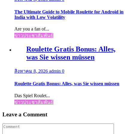
The Ultimate Guide to Mobile Roulette for Android in
India with Low Volatility
Are you a fan of...
ข่าวประชาสัมพันธ์
Roulette Gratis Bonus: Alles,
was Sie wissen müssen
สิงหาคม 8, 2026
admin
0
Roulette Gratis Bonus: Alles, was Sie wissen müssen
Das Spiel Roulet...
ข่าวประชาสัมพันธ์
Leave a Comment