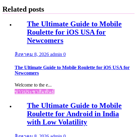
Related posts
The Ultimate Guide to Mobile
Roulette for iOS USA for
Newcomers
สิงหาคม 8, 2026
admin
0
The Ultimate Guide to Mobile Roulette for iOS USA for
Newcomers
Welcome to the e...
ข่าวประชาสัมพันธ์
The Ultimate Guide to Mobile
Roulette for Android in India
with Low Volatility
สิงหาคม 8, 2026
admin
0