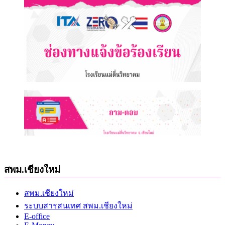
สพม.เชียงใหม่
สพม.เชียงใหม่
ระบบสารสนเทศ สพม.เชียงใหม่
E-office