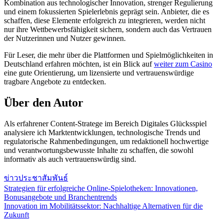
Kombination aus technologischer Innovation, strenger Regulierung
und einem fokussierten Spielerlebnis geprägt sein. Anbieter, die es
schaffen, diese Elemente erfolgreich zu integrieren, werden nicht
nur ihre Wettbewerbsfähigkeit sichern, sondern auch das Vertrauen
der Nutzerinnen und Nutzer gewinnen.
Für Leser, die mehr über die Plattformen und Spielmöglichkeiten in
Deutschland erfahren möchten, ist ein Blick auf
weiter zum Casino
eine gute Orientierung, um lizensierte und vertrauenswürdige
tragbare Angebote zu entdecken.
Über den Autor
Als erfahrener Content-Stratege im Bereich Digitales Glücksspiel
analysiere ich Marktentwicklungen, technologische Trends und
regulatorische Rahmenbedingungen, um redaktionell hochwertige
und verantwortungsbewusste Inhalte zu schaffen, die sowohl
informativ als auch vertrauenswürdig sind.
ข่าวประชาสัมพันธ์
Strategien für erfolgreiche Online-Spielotheken: Innovationen,
แนะแนว
Bonusangebote und Branchentrends
Innovation im Mobilitätssektor: Nachhaltige Alternativen für die
เรื่อง
Zukunft