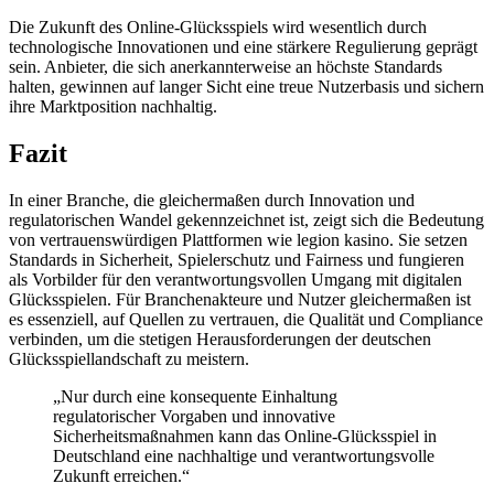
Die Zukunft des Online-Glücksspiels wird wesentlich durch
technologische Innovationen und eine stärkere Regulierung geprägt
sein. Anbieter, die sich anerkannterweise an höchste Standards
halten, gewinnen auf langer Sicht eine treue Nutzerbasis und sichern
ihre Marktposition nachhaltig.
Fazit
In einer Branche, die gleichermaßen durch Innovation und
regulatorischen Wandel gekennzeichnet ist, zeigt sich die Bedeutung
von vertrauenswürdigen Plattformen wie legion kasino. Sie setzen
Standards in Sicherheit, Spielerschutz und Fairness und fungieren
als Vorbilder für den verantwortungsvollen Umgang mit digitalen
Glücksspielen. Für Branchenakteure und Nutzer gleichermaßen ist
es essenziell, auf Quellen zu vertrauen, die Qualität und Compliance
verbinden, um die stetigen Herausforderungen der deutschen
Glücksspiellandschaft zu meistern.
„Nur durch eine konsequente Einhaltung
regulatorischer Vorgaben und innovative
Sicherheitsmaßnahmen kann das Online-Glücksspiel in
Deutschland eine nachhaltige und verantwortungsvolle
Zukunft erreichen.“