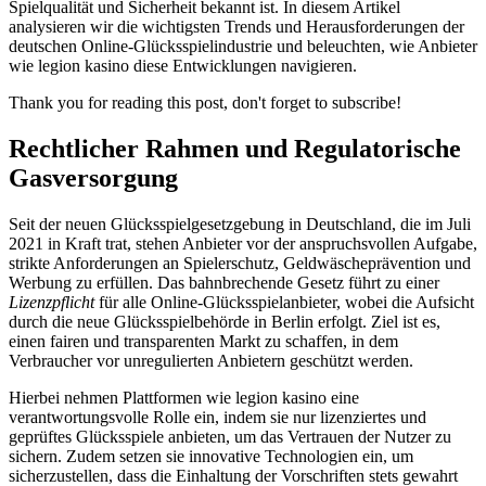
Spielqualität und Sicherheit bekannt ist. In diesem Artikel
analysieren wir die wichtigsten Trends und Herausforderungen der
deutschen Online-Glücksspielindustrie und beleuchten, wie Anbieter
wie legion kasino diese Entwicklungen navigieren.
Thank you for reading this post, don't forget to subscribe!
Rechtlicher Rahmen und Regulatorische
Gasversorgung
Seit der neuen Glücksspielgesetzgebung in Deutschland, die im Juli
2021 in Kraft trat, stehen Anbieter vor der anspruchsvollen Aufgabe,
strikte Anforderungen an Spielerschutz, Geldwäscheprävention und
Werbung zu erfüllen. Das bahnbrechende Gesetz führt zu einer
Lizenzpflicht
für alle Online-Glücksspielanbieter, wobei die Aufsicht
durch die neue Glücksspielbehörde in Berlin erfolgt. Ziel ist es,
einen fairen und transparenten Markt zu schaffen, in dem
Verbraucher vor unregulierten Anbietern geschützt werden.
Hierbei nehmen Plattformen wie legion kasino eine
verantwortungsvolle Rolle ein, indem sie nur lizenziertes und
geprüftes Glücksspiele anbieten, um das Vertrauen der Nutzer zu
sichern. Zudem setzen sie innovative Technologien ein, um
sicherzustellen, dass die Einhaltung der Vorschriften stets gewahrt