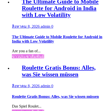
The Ultimate Guide to Mobile
Roulette for Android in India
with Low Volatility
สิงหาคม 8, 2026
admin
0
The Ultimate Guide to Mobile Roulette for Android in
India with Low Volatility
Are you a fan of...
ข่าวประชาสัมพันธ์
Roulette Gratis Bonus: Alles,
was Sie wissen müssen
สิงหาคม 8, 2026
admin
0
Roulette Gratis Bonus: Alles, was Sie wissen müssen
Das Spiel Roulet...