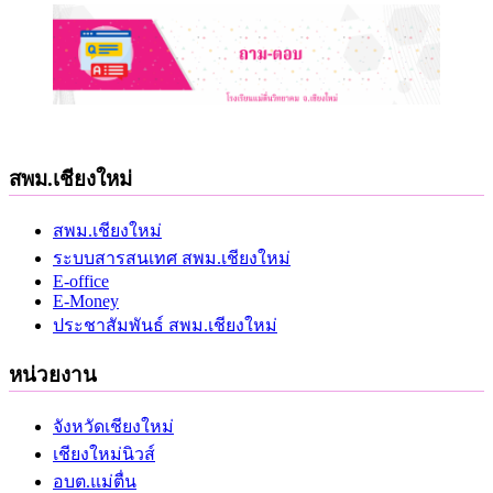
สพม.เชียงใหม่
สพม.เชียงใหม่
ระบบสารสนเทศ สพม.เชียงใหม่
E-office
E-Money
ประชาสัมพันธ์ สพม.เชียงใหม่
หน่วยงาน
จังหวัดเชียงใหม่
เชียงใหม่นิวส์
อบต.แม่ตื่น