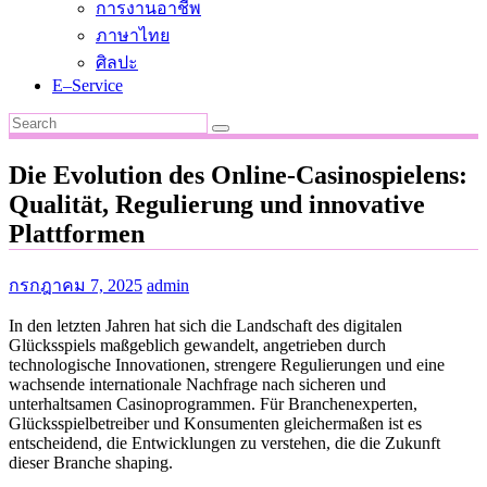
การงานอาชีพ
ภาษาไทย
ศิลปะ
E–Service
Die Evolution des Online-Casinospielens:
Qualität, Regulierung und innovative
Plattformen
กรกฎาคม 7, 2025
admin
In den letzten Jahren hat sich die Landschaft des digitalen
Glücksspiels maßgeblich gewandelt, angetrieben durch
technologische Innovationen, strengere Regulierungen und eine
wachsende internationale Nachfrage nach sicheren und
unterhaltsamen Casinoprogrammen. Für Branchenexperten,
Glücksspielbetreiber und Konsumenten gleichermaßen ist es
entscheidend, die Entwicklungen zu verstehen, die die Zukunft
dieser Branche shaping.