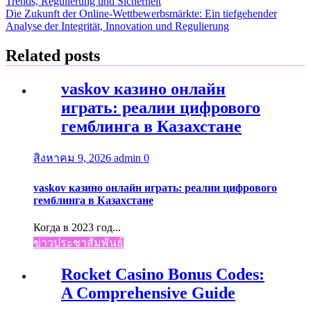
Trends, Regulierung und Sicherheit
Die Zukunft der Online-Wettbewerbsmärkte: Ein tiefgehender
เรื่อง
Analyse der Integrität, Innovation und Regulierung
Related posts
vaskov казино онлайн
играть: реалии цифрового
гемблинга в Казахстане
สิงหาคม 9, 2026
admin
0
vaskov казино онлайн играть: реалии цифрового
гемблинга в Казахстане
Когда в 2023 год...
ข่าวประชาสัมพันธ์
Rocket Casino Bonus Codes:
A Comprehensive Guide