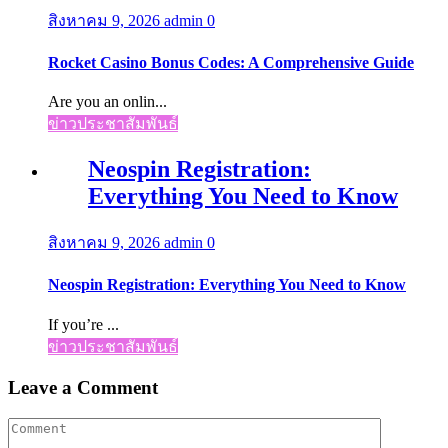
สิงหาคม 9, 2026
admin
0
Rocket Casino Bonus Codes: A Comprehensive Guide
Are you an onlin...
ข่าวประชาสัมพันธ์
Neospin Registration:
Everything You Need to Know
สิงหาคม 9, 2026
admin
0
Neospin Registration: Everything You Need to Know
If you’re ...
ข่าวประชาสัมพันธ์
Leave a Comment