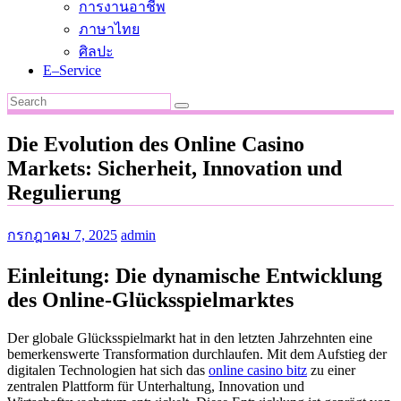
การงานอาชีพ
ภาษาไทย
ศิลปะ
E–Service
Die Evolution des Online Casino
Markets: Sicherheit, Innovation und
Regulierung
กรกฎาคม 7, 2025
admin
Einleitung: Die dynamische Entwicklung
des Online-Glücksspielmarktes
Der globale Glücksspielmarkt hat in den letzten Jahrzehnten eine
bemerkenswerte Transformation durchlaufen. Mit dem Aufstieg der
digitalen Technologien hat sich das
online casino bitz
zu einer
zentralen Plattform für Unterhaltung, Innovation und