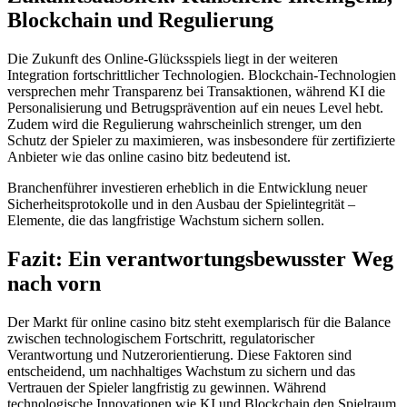
Blockchain und Regulierung
Die Zukunft des Online-Glücksspiels liegt in der weiteren
Integration fortschrittlicher Technologien. Blockchain-Technologien
versprechen mehr Transparenz bei Transaktionen, während KI die
Personalisierung und Betrugsprävention auf ein neues Level hebt.
Zudem wird die Regulierung wahrscheinlich strenger, um den
Schutz der Spieler zu maximieren, was insbesondere für zertifizierte
Anbieter wie das online casino bitz bedeutend ist.
Branchenführer investieren erheblich in die Entwicklung neuer
Sicherheitsprotokolle und in den Ausbau der Spielintegrität –
Elemente, die das langfristige Wachstum sichern sollen.
Fazit: Ein verantwortungsbewusster Weg
nach vorn
Der Markt für online casino bitz steht exemplarisch für die Balance
zwischen technologischem Fortschritt, regulatorischer
Verantwortung und Nutzerorientierung. Diese Faktoren sind
entscheidend, um nachhaltiges Wachstum zu sichern und das
Vertrauen der Spieler langfristig zu gewinnen. Während
technologische Innovationen wie KI und Blockchain den Spielraum