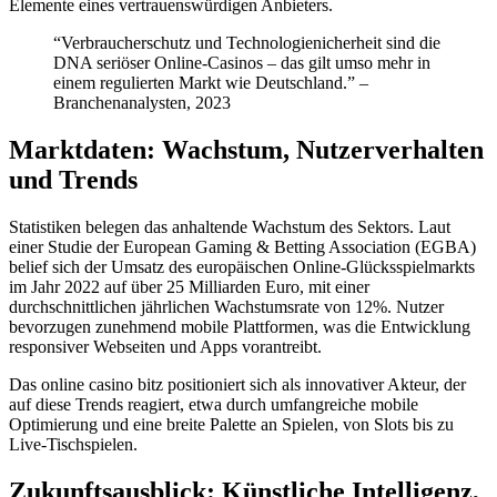
Elemente eines vertrauenswürdigen Anbieters.
“Verbraucherschutz und Technologienicherheit sind die
DNA seriöser Online-Casinos – das gilt umso mehr in
einem regulierten Markt wie Deutschland.” –
Branchenanalysten, 2023
Marktdaten: Wachstum, Nutzerverhalten
und Trends
Statistiken belegen das anhaltende Wachstum des Sektors. Laut
einer Studie der European Gaming & Betting Association (EGBA)
belief sich der Umsatz des europäischen Online-Glücksspielmarkts
im Jahr 2022 auf über 25 Milliarden Euro, mit einer
durchschnittlichen jährlichen Wachstumsrate von 12%. Nutzer
bevorzugen zunehmend mobile Plattformen, was die Entwicklung
responsiver Webseiten und Apps vorantreibt.
Das online casino bitz positioniert sich als innovativer Akteur, der
auf diese Trends reagiert, etwa durch umfangreiche mobile
Optimierung und eine breite Palette an Spielen, von Slots bis zu
Live-Tischspielen.
Zukunftsausblick: Künstliche Intelligenz,