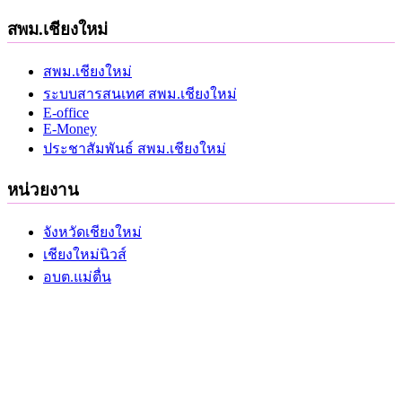
สพม.เชียงใหม่
สพม.เชียงใหม่
ระบบสารสนเทศ สพม.เชียงใหม่
E-office
E-Money
ประชาสัมพันธ์ สพม.เชียงใหม่
หน่วยงาน
จังหวัดเชียงใหม่
เชียงใหม่นิวส์
อบต.แม่ตื่น