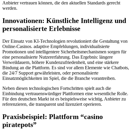
Anbieter vertrauen können, die den aktuellen Standards gerecht
werden.
Innovationen: Künstliche Intelligenz und
personalisierte Erlebnisse
Der Einsatz von KI-Technologien revolutioniert die Gestaltung von
Online-Casinos. adaptive Empfehlungen, individualisierte
Promotionen und intelligentere Sicherheitsmechanismen sorgen für
eine personalisierte Nutzererfahrung. Das Ergebnis: längere
Verweildauern, höhere Kundenzufriedenheit, und eine stärkere
Bindung an die Plattform. Es sind vor allem Elemente wie Chatbots,
die 24/7 Support gewährleisten, oder personalisierte
Einsatzmöglichkeiten im Spiel, die die Branche vorantreiben.
Neben diesen technologischen Fortschritten spielt auch die
Einbindung vertrauenswürdiger Plattformen eine wesentliche Rolle.
Für den deutschen Markt ist es beispielsweise wichtig, Anbieter zu
referenzieren, die transparent und lizenziert operieren.
Praxisbeispiel: Plattform “casino
piratepots”