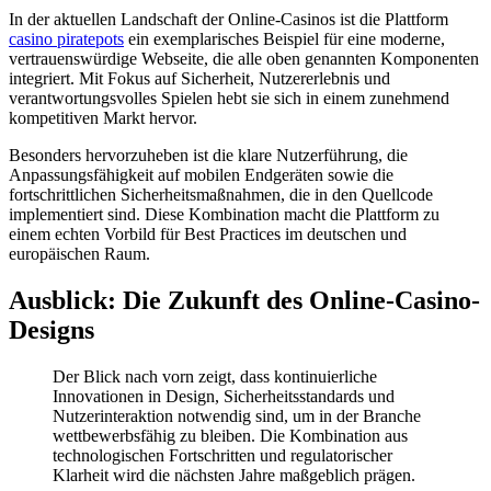
In der aktuellen Landschaft der Online-Casinos ist die Plattform
casino piratepots
ein exemplarisches Beispiel für eine moderne,
vertrauenswürdige Webseite, die alle oben genannten Komponenten
integriert. Mit Fokus auf Sicherheit, Nutzererlebnis und
verantwortungsvolles Spielen hebt sie sich in einem zunehmend
kompetitiven Markt hervor.
Besonders hervorzuheben ist die klare Nutzerführung, die
Anpassungsfähigkeit auf mobilen Endgeräten sowie die
fortschrittlichen Sicherheitsmaßnahmen, die in den Quellcode
implementiert sind. Diese Kombination macht die Plattform zu
einem echten Vorbild für Best Practices im deutschen und
europäischen Raum.
Ausblick: Die Zukunft des Online-Casino-
Designs
Der Blick nach vorn zeigt, dass kontinuierliche
Innovationen in Design, Sicherheitsstandards und
Nutzerinteraktion notwendig sind, um in der Branche
wettbewerbsfähig zu bleiben. Die Kombination aus
technologischen Fortschritten und regulatorischer
Klarheit wird die nächsten Jahre maßgeblich prägen.