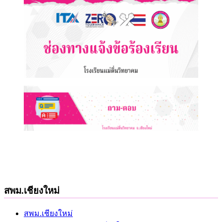
สพม.เชียงใหม่
สพม.เชียงใหม่