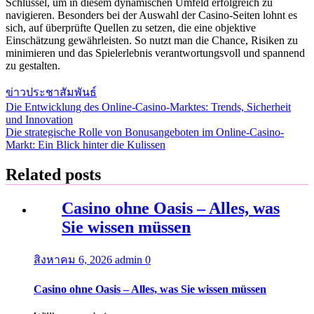
Schlüssel, um in diesem dynamischen Umfeld erfolgreich zu
navigieren. Besonders bei der Auswahl der Casino-Seiten lohnt es
sich, auf überprüfte Quellen zu setzen, die eine objektive
Einschätzung gewährleisten. So nutzt man die Chance, Risiken zu
minimieren und das Spielerlebnis verantwortungsvoll und spannend
zu gestalten.
ข่าวประชาสัมพันธ์
Die Entwicklung des Online-Casino-Marktes: Trends, Sicherheit
แนะแนว
und Innovation
Die strategische Rolle von Bonusangeboten im Online-Casino-
เรื่อง
Markt: Ein Blick hinter die Kulissen
Related posts
Casino ohne Oasis – Alles, was
Sie wissen müssen
สิงหาคม 6, 2026
admin
0
Casino ohne Oasis – Alles, was Sie wissen müssen