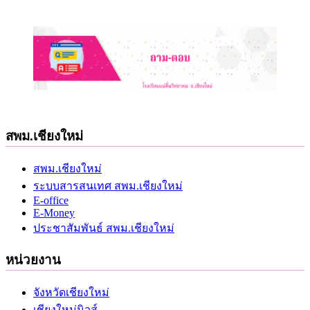
สพม.เชียงใหม่
สพม.เชียงใหม่
ระบบสารสนเทศ สพม.เชียงใหม่
E-office
E-Money
ประชาสัมพันธ์ สพม.เชียงใหม่
หน่วยงาน
จังหวัดเชียงใหม่
เชียงใหม่นิวส์