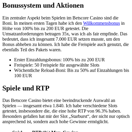
Bonussystem und Aktionen
Ein zentraler Aspekt beim Spielen im Betscore Casino sind die
Boni. In meinen ersten Tagen habe ich den
Willkommensbonus
in
Höhe von 100% bis zu 200 EUR getestet. Die
Umsatzanforderungen betragen 35x, was ich als fair empfinde. Das
bedeutet, dass ich insgesamt 7.000 EUR setzen musste, um den
Bonus abheben zu können. Ich habe die Freispiele auch genutzt, die
ebenfalls Teil des Pakets waren.
Erster Einzahlungsbonus: 100% bis zu 200 EUR
Freispiele: 50 Freispiele für ausgewählte Slots
Wöchentliche Reload-Boni: Bis zu 50% auf Einzahlungen bis
100 EUR
Spiele und RTP
Das Betscore Casino bietet eine beeindruckende Auswahl an
Spielen — insgesamt etwa 1.840. Ich habe verschiedene Slots
getestet, insbesondere die, die eine hohe RTP von 96.3% haben.
Besonders gefallen hat mir der Slot „Starburst“, der nicht nur optisch
ansprechend ist, sondern auch hohe Gewinne ermöglicht.