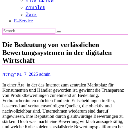
การงานอาชีพ
ภาษาไทย
ศิลปะ
E–Service
Die Bedeutung von verlässlichen
Bewertungssystemen in der digitalen
Wirtschaft
กรกฎาคม 7, 2025
admin
In einer Ära, in der das Internet zum zentralen Marktplatz für
Konsumenten und Händler geworden ist, gewinnt die Transparenz
von Produktbewertungen zunehmend an Bedeutung.
Verbraucher:innen möchten fundierte Entscheidungen treffen,
basierend auf vertrauenswürdigen Quellen, die objektiv und
nachvollziehbar sind. Unternehmen wiederum sind darauf
angewiesen, ihre Reputation durch glaubwürdige Bewertungen zu
stärken. Doch was macht eine Bewertung wirklich aussagekräftig,
und welche Rolle spielen spezialisierte Bewertungsplattformen bei