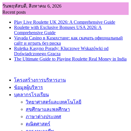
Skip
วันพฤหัสบดี, สิงหาคม 6, 2026
to
Recent posts
content
Play Live Roulette UK 2026: A Comprehensive Guide
Roulette with Exclusive Bonuses USA 2026: A
Comprehensive Guide
Vavada Casino в Казахстане: как скачать официальный
сайт и играть без риска
Ruletka Kasyno Porady: Kluczowe Wskazówki od
Doświadczonego Gracza
The Ultimate Guide to Playing Roulette Real Money in India
โครงสร้างการบริหารงาน
ข้อมูลผู้บริหาร
บุคลากรโรงเรียน
วิทยาศาสตร์และเทคโนโลยี
สุขศึกษาและพลศึกษา
ภาษาต่างประเทศ
คณิตศาสตร์