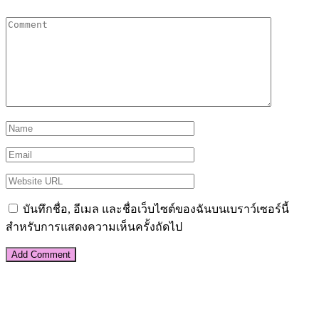
บันทึกชื่อ, อีเมล และชื่อเว็บไซต์ของฉันบนเบราว์เซอร์นี้
สำหรับการแสดงความเห็นครั้งถัดไป