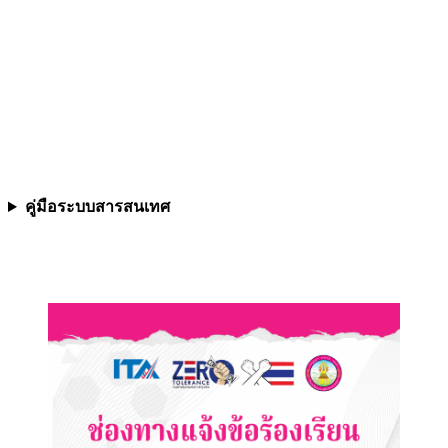
คู่มือระบบสารสนเทศ