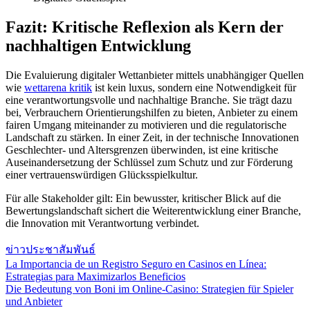
Fazit: Kritische Reflexion als Kern der
nachhaltigen Entwicklung
Die Evaluierung digitaler Wettanbieter mittels unabhängiger Quellen
wie
wettarena kritik
ist kein luxus, sondern eine Notwendigkeit für
eine verantwortungsvolle und nachhaltige Branche. Sie trägt dazu
bei, Verbrauchern Orientierungshilfen zu bieten, Anbieter zu einem
fairen Umgang miteinander zu motivieren und die regulatorische
Landschaft zu stärken. In einer Zeit, in der technische Innovationen
Geschlechter- und Altersgrenzen überwinden, ist eine kritische
Auseinandersetzung der Schlüssel zum Schutz und zur Förderung
einer vertrauenswürdigen Glücksspielkultur.
Für alle Stakeholder gilt: Ein bewusster, kritischer Blick auf die
Bewertungslandschaft sichert die Weiterentwicklung einer Branche,
die Innovation mit Verantwortung verbindet.
ข่าวประชาสัมพันธ์
La Importancia de un Registro Seguro en Casinos en Línea:
แนะแนว
Estrategias para Maximizarlos Beneficios
Die Bedeutung von Boni im Online-Casino: Strategien für Spieler
เรื่อง
und Anbieter