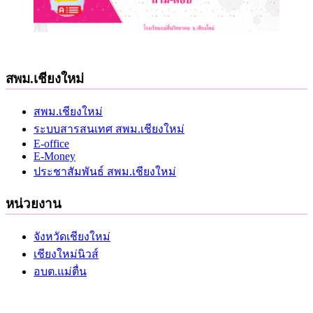
สพม.เชียงใหม่
สพม.เชียงใหม่
ระบบสารสนเทศ สพม.เชียงใหม่
E-office
E-Money
ประชาสัมพันธ์ สพม.เชียงใหม่
หน่วยงาน
จังหวัดเชียงใหม่
เชียงใหม่นิวส์
อบต.แม่ตื่น