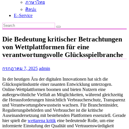
ภาษาไทย
ศิลปะ
E–Service
Die Bedeutung kritischer Betrachtungen
von Wettplattformen für eine
verantwortungsvolle Glücksspielbranche
กรกฎาคม 7, 2025
admin
In der heutigen Ära der digitalen Innovationen hat sich die
Glücksspielindustrie einer rasanten Entwicklung unterzogen.
Online-Wettplattformen boomen und bieten Nutzern eine
außergewöhnliche Vielfalt an Möglichkeiten, während gleichzeitig
die Herausforderungen hinsichtlich Verbraucherschutz, Transparenz
und Verantwortungsbewusstsein wachsen. Für Brancheninsider,
Regulierungsbehörden und Verbraucher ist die kritische
Auseinandersetzung mit bestehenden Plattformen essenziell. Gerade
hier spielt die
wettarena kritik
eine bedeutende Rolle, um eine
informierte Einstufung der Qualität und Vertrauenswürdigkeit