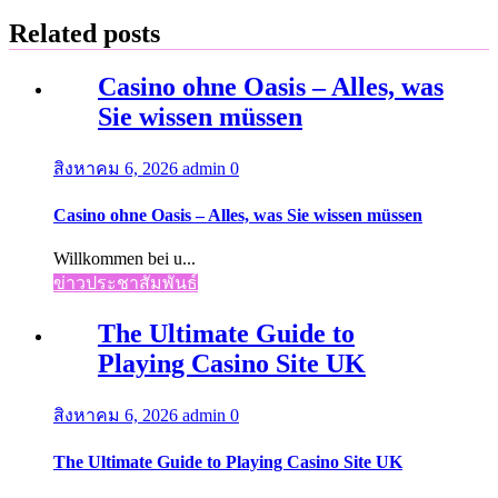
Related posts
Casino ohne Oasis – Alles, was
Sie wissen müssen
สิงหาคม 6, 2026
admin
0
Casino ohne Oasis – Alles, was Sie wissen müssen
Willkommen bei u...
ข่าวประชาสัมพันธ์
The Ultimate Guide to
Playing Casino Site UK
สิงหาคม 6, 2026
admin
0
The Ultimate Guide to Playing Casino Site UK