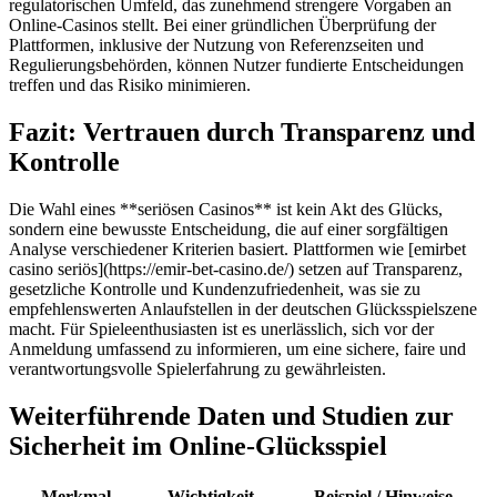
regulatorischen Umfeld, das zunehmend strengere Vorgaben an
Online-Casinos stellt. Bei einer gründlichen Überprüfung der
Plattformen, inklusive der Nutzung von Referenzseiten und
Regulierungsbehörden, können Nutzer fundierte Entscheidungen
treffen und das Risiko minimieren.
Fazit: Vertrauen durch Transparenz und
Kontrolle
Die Wahl eines **seriösen Casinos** ist kein Akt des Glücks,
sondern eine bewusste Entscheidung, die auf einer sorgfältigen
Analyse verschiedener Kriterien basiert. Plattformen wie [emirbet
casino seriös](https://emir-bet-casino.de/) setzen auf Transparenz,
gesetzliche Kontrolle und Kundenzufriedenheit, was sie zu
empfehlenswerten Anlaufstellen in der deutschen Glücksspielszene
macht. Für Spieleenthusiasten ist es unerlässlich, sich vor der
Anmeldung umfassend zu informieren, um eine sichere, faire und
verantwortungsvolle Spielerfahrung zu gewährleisten.
Weiterführende Daten und Studien zur
Sicherheit im Online-Glücksspiel
Merkmal
Wichtigkeit
Beispiel / Hinweise