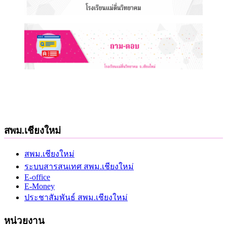
สพม.เชียงใหม่
สพม.เชียงใหม่
ระบบสารสนเทศ สพม.เชียงใหม่
E-office
E-Money
ประชาสัมพันธ์ สพม.เชียงใหม่
หน่วยงาน