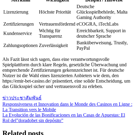
Deutsche
Lizenzierung
Höchste Priorität
Glücksspielbehörde, Malta
Gaming Authority
Zertifizierungen
Vertrauensfördernd
eCOGRA, iTechLabs
Wichtig für
Erreichbarkeit, Support in
Kundenservice
Transparenz
deutscher Sprache
Banküberweisung, Trustly,
Zahlungsoptionen
Zuverlässigkeit
PayPal
Als Fazit lässt sich sagen, dass eine verantwortungsvolle
Spielplattform durch klare Regeln, gesetzliche Überwachung und
entsprechende Zertifizierungen gekennzeichnet ist. Für deutsche
Nutzer ist die Wahl eines lizenzierten Anbieters wie dem, den
https://emir-bet-casino.de/ präsentiert, eine solide Entscheidung, um
das Glücksspiel sicher und vertrauensvoll zu erleben.
ข่าวประชาสัมพันธ์
Responsiveness et Innovation dans le Monde des Casinos en Ligne :
แนะแนว
La Transition vers le Mobile
La Evolución de las Bonificaciones en las Casas de Apuestas: El
เรื่อง
Rol del”doradobet sin depósito”
Related posts