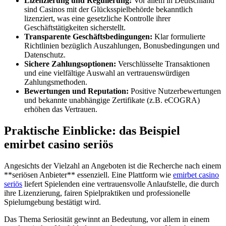
Lizenzierung und Regulierung:
Vor allem in Deutschland
sind Casinos mit der Glücksspielbehörde bekanntlich
lizenziert, was eine gesetzliche Kontrolle ihrer
Geschäftstätigkeiten sicherstellt.
Transparente Geschäftsbedingungen:
Klar formulierte
Richtlinien bezüglich Auszahlungen, Bonusbedingungen und
Datenschutz.
Sichere Zahlungsoptionen:
Verschlüsselte Transaktionen
und eine vielfältige Auswahl an vertrauenswürdigen
Zahlungsmethoden.
Bewertungen und Reputation:
Positive Nutzerbewertungen
und bekannte unabhängige Zertifikate (z.B. eCOGRA)
erhöhen das Vertrauen.
Praktische Einblicke: das Beispiel
emirbet casino seriös
Angesichts der Vielzahl an Angeboten ist die Recherche nach einem
**seriösen Anbieter** essenziell. Eine Plattform wie
emirbet casino
seriös
liefert Spielenden eine vertrauensvolle Anlaufstelle, die durch
ihre Lizenzierung, fairen Spielpraktiken und professionelle
Spielumgebung bestätigt wird.
Das Thema Seriosität gewinnt an Bedeutung, vor allem in einem