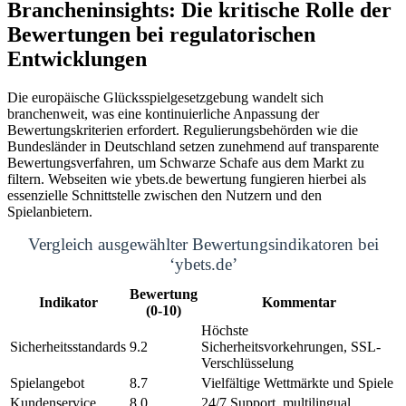
Brancheninsights: Die kritische Rolle der
Bewertungen bei regulatorischen
Entwicklungen
Die europäische Glücksspielgesetzgebung wandelt sich
branchenweit, was eine kontinuierliche Anpassung der
Bewertungskriterien erfordert. Regulierungsbehörden wie die
Bundesländer in Deutschland setzen zunehmend auf transparente
Bewertungsverfahren, um Schwarze Schafe aus dem Markt zu
filtern. Webseiten wie ybets.de bewertung fungieren hierbei als
essenzielle Schnittstelle zwischen den Nutzern und den
Spielanbietern.
Vergleich ausgewählter Bewertungsindikatoren bei
‘ybets.de’
Bewertung
Indikator
Kommentar
(0-10)
Höchste
Sicherheitsstandards
9.2
Sicherheitsvorkehrungen, SSL-
Verschlüsselung
Spielangebot
8.7
Vielfältige Wettmärkte und Spiele
Kundenservice
8.0
24/7 Support, multilingual