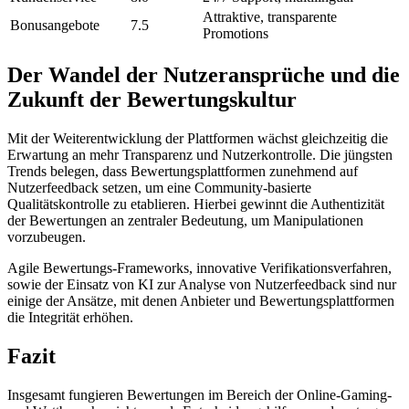
Attraktive, transparente
Bonusangebote
7.5
Promotions
Der Wandel der Nutzeransprüche und die
Zukunft der Bewertungskultur
Mit der Weiterentwicklung der Plattformen wächst gleichzeitig die
Erwartung an mehr Transparenz und Nutzerkontrolle. Die jüngsten
Trends belegen, dass Bewertungsplattformen zunehmend auf
Nutzerfeedback setzen, um eine Community-basierte
Qualitätskontrolle zu etablieren. Hierbei gewinnt die Authentizität
der Bewertungen an zentraler Bedeutung, um Manipulationen
vorzubeugen.
Agile Bewertungs-Frameworks, innovative Verifikationsverfahren,
sowie der Einsatz von KI zur Analyse von Nutzerfeedback sind nur
einige der Ansätze, mit denen Anbieter und Bewertungsplattformen
die Integrität erhöhen.
Fazit
Insgesamt fungieren Bewertungen im Bereich der Online-Gaming-