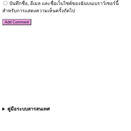
บันทึกชื่อ, อีเมล และชื่อเว็บไซต์ของฉันบนเบราว์เซอร์นี้
สำหรับการแสดงความเห็นครั้งถัดไป
คู่มือระบบสารสนเทศ