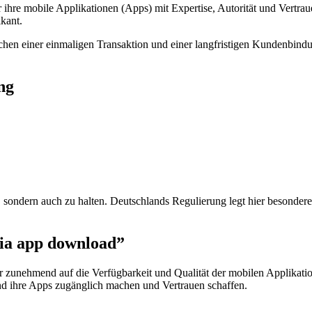
re mobile Applikationen (Apps) mit Expertise, Autorität und Vertrauen
ikant.
chen einer einmaligen Transaktion und einer langfristigen Kundenbin
ng
, sondern auch zu halten. Deutschlands Regulierung legt hier besonder
nia app download”
r zunehmend auf die Verfügbarkeit und Qualität der mobilen Applikatio
and ihre Apps zugänglich machen und Vertrauen schaffen.