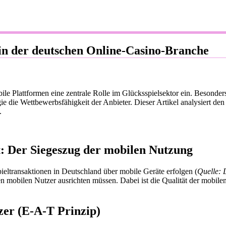
in der deutschen Online-Casino-Branche
ile Plattformen eine zentrale Rolle im Glücksspielsektor ein. Besonder
e die Wettbewerbsfähigkeit der Anbieter. Dieser Artikel analysiert de
.
: Der Siegeszug der mobilen Nutzung
ieltransaktionen in Deutschland über mobile Geräte erfolgen (
Quelle: 
mobilen Nutzer ausrichten müssen. Dabei ist die Qualität der mobile
zer (E-A-T Prinzip)