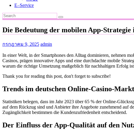
E–Service
Die Bedeutung der mobilen App-Strategie 
กรกฎาคม 9, 2025
admin
In einer Welt, in der Smartphones den Alltag dominieren, nehmen mob
Casinos, prägen innovative Apps und eine durchdachte mobile Strategi
warum die richtige Umsetzung maßgeblich für nachhaltigen Erfolg ist
Thank you for reading this post, don't forget to subscribe!
Trends im deutschen Online-Casino-Markt
Statistiken belegen, dass im Jahr 2023 über 65 % der Online-Glückssp
auf dem Rückzug sind und Anbieter ihre Angebote zunehmend auf den 
Zugänglichkeit bestimmen die Kundenzufriedenheit entscheidend.
Der Einfluss der App-Qualität auf den Nut