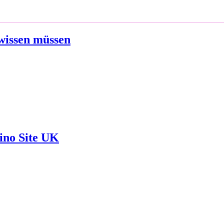
 wissen müssen
ino Site UK