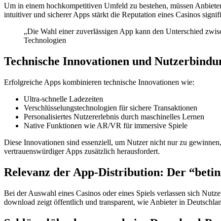
Um in einem hochkompetitiven Umfeld zu bestehen, müssen Anbieter ih
intuitiver und sicherer Apps stärkt die Reputation eines Casinos signif
„Die Wahl einer zuverlässigen App kann den Unterschied zwis
Technologien
Technische Innovationen und Nutzerbindu
Erfolgreiche Apps kombinieren technische Innovationen wie:
Ultra-schnelle Ladezeiten
Verschlüsselungstechnologien für sichere Transaktionen
Personalisiertes Nutzererlebnis durch maschinelles Lernen
Native Funktionen wie AR/VR für immersive Spiele
Diese Innovationen sind essenziell, um Nutzer nicht nur zu gewinnen
vertrauenswürdiger Apps zusätzlich herausfordert.
Relevanz der App-Distribution: Der “beti
Bei der Auswahl eines Casinos oder eines Spiels verlassen sich Nutze
download zeigt öffentlich und transparent, wie Anbieter in Deutschl