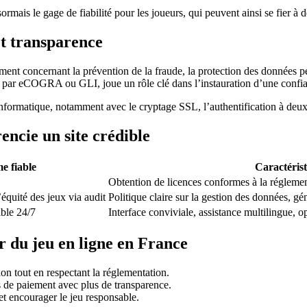
rmais le gage de fiabilité pour les joueurs, qui peuvent ainsi se fier à d
 et transparence
mment concernant la prévention de la fraude, la protection des données p
rées par eCOGRA ou GLI, joue un rôle clé dans l’instauration d’une confi
formatique, notamment avec le cryptage SSL, l’authentification à deux fa
encie un site crédible
e fiable
Caractérist
Obtention de licences conformes à la réglemen
équité des jeux via audit
Politique claire sur la gestion des données, gé
ible 24/7
Interface conviviale, assistance multilingue, op
r du jeu en ligne en France
n tout en respectant la réglementation.
 de paiement avec plus de transparence.
et encourager le jeu responsable.