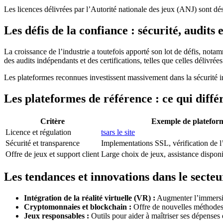
Les licences délivrées par l’Autorité nationale des jeux (ANJ) sont déso
Les défis de la confiance : sécurité, audits
La croissance de l’industrie a toutefois apporté son lot de défis, nota
des audits indépendants et des certifications, telles que celles déliv
Les plateformes reconnues investissent massivement dans la sécurité in
Les plateformes de référence : ce qui différ
Critère
Exemple de plateform
Licence et régulation
tsars le site
Sécurité et transparence
Implementations SSL, vérification de l’
Offre de jeux et support client
Large choix de jeux, assistance dispon
Les tendances et innovations dans le secteu
Intégration de la réalité virtuelle (VR) :
Augmenter l’immersio
Cryptomonnaies et blockchain :
Offre de nouvelles méthodes
Jeux responsables :
Outils pour aider à maîtriser ses dépenses 