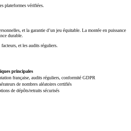
es plateformes vérifiées.
ersonnelles, et la garantie d’un jeu équitable. La montée en puissance
ance durable.
cteurs, et les audits réguliers.
iques principales
tation française, audits réguliers, conformité GDPR
nérateurs de nombres aléatoires certifiés
tions de dépôts/retraits sécurisés