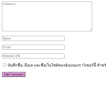
บันทึกชื่อ, อีเมล และชื่อเว็บไซต์ของฉันบนเบราว์เซอร์นี้ ส