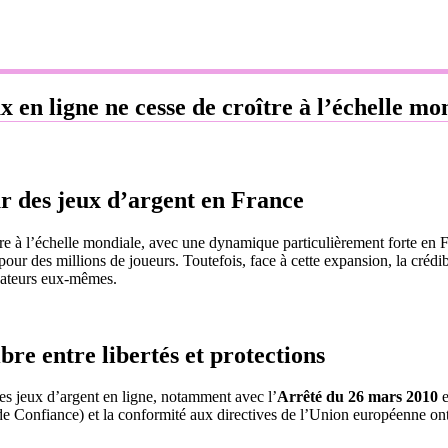
ux en ligne ne cesse de croître à l’échelle mo
ur des jeux d’argent en France
ître à l’échelle mondiale, avec une dynamique particulièrement forte en F
ur des millions de joueurs. Toutefois, face à cette expansion, la crédibil
lisateurs eux-mêmes.
bre entre libertés et protections
es jeux d’argent en ligne, notamment avec l’
Arrêté du 26 mars 2010
e
e Confiance) et la conformité aux directives de l’Union européenne ont 