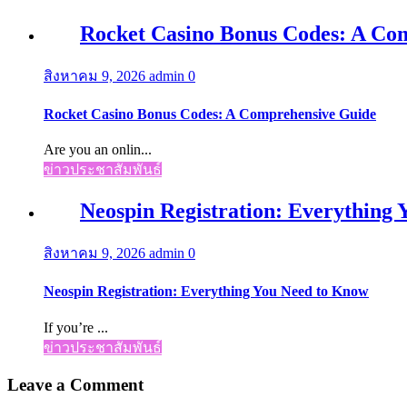
Rocket Casino Bonus Codes: A Co
สิงหาคม 9, 2026
admin
0
Rocket Casino Bonus Codes: A Comprehensive Guide
Are you an onlin...
ข่าวประชาสัมพันธ์
Neospin Registration: Everything
สิงหาคม 9, 2026
admin
0
Neospin Registration: Everything You Need to Know
If you’re ...
ข่าวประชาสัมพันธ์
Leave a Comment