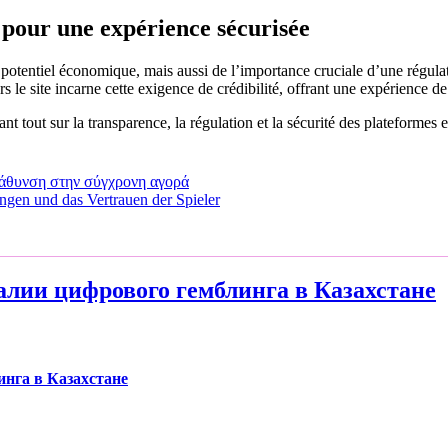
 pour une expérience sécurisée
potentiel économique, mais aussi de l’importance cruciale d’une régulat
sars le site incarne cette exigence de crédibilité, offrant une expérience
 tout sur la transparence, la régulation et la sécurité des plateformes
μβάθυνση στην σύγχρονη αγορά
ngen und das Vertrauen der Spieler
еалии цифрового гемблинга в Казахстане
инга в Казахстане