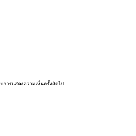
ำหรับการแสดงความเห็นครั้งถัดไป