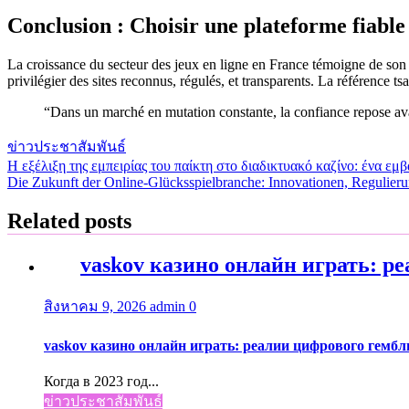
Conclusion : Choisir une plateforme fiable
La croissance du secteur des jeux en ligne en France témoigne de son 
privilégier des sites reconnus, régulés, et transparents. La référence t
“Dans un marché en mutation constante, la confiance repose avant
ข่าวประชาสัมพันธ์
Η εξέλιξη της εμπειρίας του παίκτη στο διαδικτυακό καζίνο: ένα ε
แนะแนว
Die Zukunft der Online-Glücksspielbranche: Innovationen, Regulieru
เรื่อง
Related posts
vaskov казино онлайн играть: р
สิงหาคม 9, 2026
admin
0
vaskov казино онлайн играть: реалии цифрового гембл
Когда в 2023 год...
ข่าวประชาสัมพันธ์