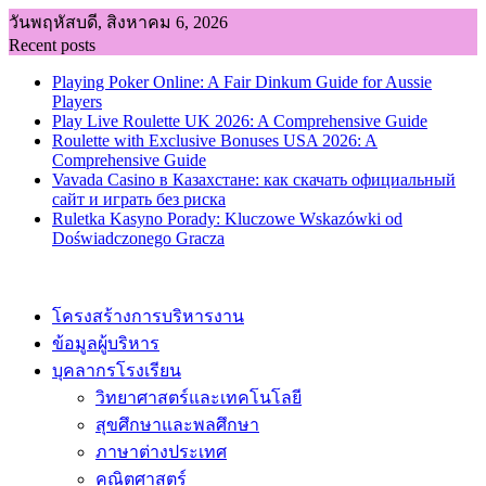
Skip
วันพฤหัสบดี, สิงหาคม 6, 2026
to
Recent posts
content
Playing Poker Online: A Fair Dinkum Guide for Aussie
Players
Play Live Roulette UK 2026: A Comprehensive Guide
Roulette with Exclusive Bonuses USA 2026: A
Comprehensive Guide
Vavada Casino в Казахстане: как скачать официальный
сайт и играть без риска
Ruletka Kasyno Porady: Kluczowe Wskazówki od
Doświadczonego Gracza
โครงสร้างการบริหารงาน
ข้อมูลผู้บริหาร
บุคลากรโรงเรียน
วิทยาศาสตร์และเทคโนโลยี
สุขศึกษาและพลศึกษา
ภาษาต่างประเทศ
คณิตศาสตร์