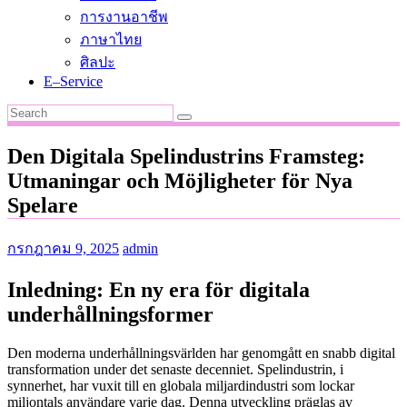
การงานอาชีพ
ภาษาไทย
ศิลปะ
E–Service
Den Digitala Spelindustrins Framsteg:
Utmaningar och Möjligheter för Nya
Spelare
กรกฎาคม 9, 2025
admin
Inledning: En ny era för digitala
underhållningsformer
Den moderna underhållningsvärlden har genomgått en snabb digital
transformation under det senaste decenniet. Spelindustrin, i
synnerhet, har vuxit till en globala miljardindustri som lockar
miljontals användare varje dag. Denna utveckling präglas av