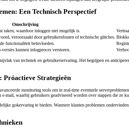
emen: Een Technisch Perspectief
Omschrijving
st raken, waardoor inloggen niet mogelijk is.
Vertraa
ord, veroorzaakt door gebruikersfouten of technische glitches.
Blokke
de functionaliteit beïnvloeden.
Registr
-versies kunnen inlogproces verstoren.
Verhoo
jvlak van techniek en gebruikerservaring. Het begrijpen en anticiperen 
Próactieve Strategieën
eavanceerde monitoring tools om in real-time eventuele serverproblemen 
 en e-mail, waarbij gebruikers geadviseerd worden over stappen die ze 
elijke gokervaring te bieden. Wanneer klanten problemen ondervinden, 
chnieken