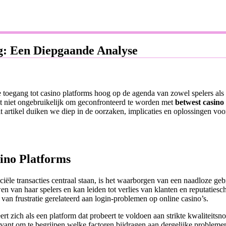
g: Een Diepgaande Analyse
 toegang tot casino platforms hoog op de agenda van zowel spelers als op
et niet ongebruikelijk om geconfronteerd te worden met
betwest casino
dit artikel duiken we diep in de oorzaken, implicaties en oplossingen 
ino Platforms
ciële transacties centraal staan, is het waarborgen van een naadloze geb
en van haar spelers en kan leiden tot verlies van klanten en reputati
van frustratie gerelateerd aan login-problemen op online casino’s.
zich als een platform dat probeert te voldoen aan strikte kwaliteitsnor
evant om te begrijpen welke factoren bijdragen aan dergelijke probleme