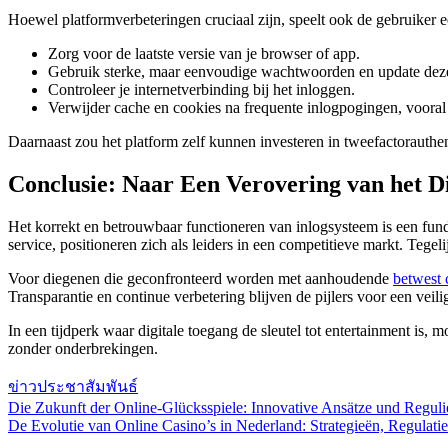
Hoewel platformverbeteringen cruciaal zijn, speelt ook de gebruiker 
Zorg voor de laatste versie van je browser of app.
Gebruik sterke, maar eenvoudige wachtwoorden en update deze
Controleer je internetverbinding bij het inloggen.
Verwijder cache en cookies na frequente inlogpogingen, vooral
Daarnaast zou het platform zelf kunnen investeren in tweefactorauthen
Conclusie: Naar Een Verovering van het D
Het korrekt en betrouwbaar functioneren van inlogsysteem is een fund
service, positioneren zich als leiders in een competitieve markt. Tegel
Voor diegenen die geconfronteerd worden met aanhoudende
betwest 
Transparantie en continue verbetering blijven de pijlers voor een veil
In een tijdperk waar digitale toegang de sleutel tot entertainment is
zonder onderbrekingen.
ข่าวประชาสัมพันธ์
Die Zukunft der Online-Glücksspiele: Innovative Ansätze und Regul
แนะแนว
De Evolutie van Online Casino’s in Nederland: Strategieën, Regulatie