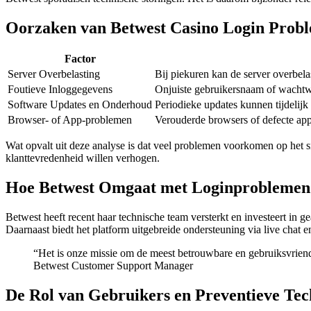
Oorzaken van Betwest Casino Login Probl
Factor
Server Overbelasting
Bij piekuren kan de server overbela
Foutieve Inloggegevens
Onjuiste gebruikersnaam of wachtwo
Software Updates en Onderhoud
Periodieke updates kunnen tijdelijk 
Browser- of App-problemen
Verouderde browsers of defecte app
Wat opvalt uit deze analyse is dat veel problemen voorkomen op het sni
klanttevredenheid willen verhogen.
Hoe Betwest Omgaat met Loginproblemen: 
Betwest heeft recent haar technische team versterkt en investeert in g
Daarnaast biedt het platform uitgebreide ondersteuning via live chat
“Het is onze missie om de meest betrouwbare en gebruiksvriend
Betwest Customer Support Manager
De Rol van Gebruikers en Preventieve Te