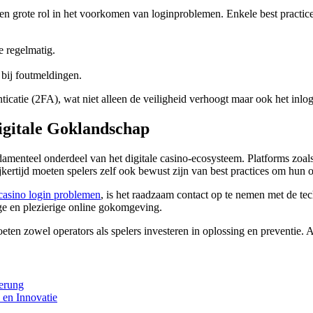
een grote rol in het voorkomen van loginproblemen. Enkele best practic
 regelmatig.
 bij foutmeldingen.
ticatie (2FA), wat niet alleen de veiligheid verhoogt maar ook het inl
igitale Goklandschap
amenteel onderdeel van het digitale casino-ecosysteem. Platforms zoals 
ijkertijd moeten spelers zelf ook bewust zijn van best practices om hun o
casino login problemen
, is het raadzaam contact op te nemen met de te
ige en plezierige online gokomgeving.
, moeten zowel operators als spelers investeren in oplossing en prevent
ierung
 en Innovatie