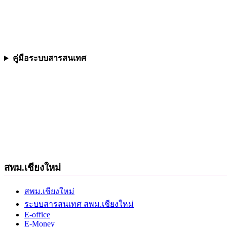
คู่มือระบบสารสนเทศ
สพม.เชียงใหม่
สพม.เชียงใหม่
ระบบสารสนเทศ สพม.เชียงใหม่
E-office
E-Money