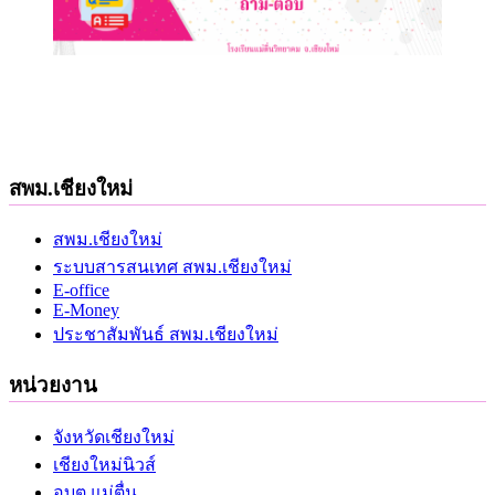
สพม.เชียงใหม่
สพม.เชียงใหม่
ระบบสารสนเทศ สพม.เชียงใหม่
E-office
E-Money
ประชาสัมพันธ์ สพม.เชียงใหม่
หน่วยงาน
จังหวัดเชียงใหม่
เชียงใหม่นิวส์
อบต.แม่ตื่น