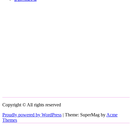
Copyright © All rights reserved
Proudly powered by WordPress
|
Theme: SuperMag by
Acme
Themes