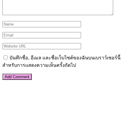
บันทึกชื่อ, อีเมล และชื่อเว็บไซต์ของฉันบนเบราว์เซอร์นี้
สำหรับการแสดงความเห็นครั้งถัดไป