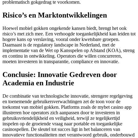
problematisch gokgedrag te voorkomen.
Risico’s en Marktontwikkelingen
Hoewel mobiel gokken ongekende kansen biedt, brengt het ook
risico’s met zich mee. Een verhoogde toegankelijkheid kan leiden tot
hogere kans op verslaving, vooral onder kwetsbare groepen.
Daarnaast is de regulatory landscape in Nederland, met de
implementatie van de Wet op Kansspelen op Afstand (KOA), streng
en continu in ontwikkeling. Operators die willen concurreren,
moeten investeren in transparantie, compliance en innovatie.
Conclusie: Innovatie Gedreven door
Academia en Industrie
De combinatie van technologische innovatie, strengere regelgeving
en toenemende gebruikersverwachtingen zet de toon voor de
toekomst van mobiel gokken. Platforms zoals de mybet casino app
illustreren hoe operators zich aanpassen door te investeren in
gebruiksvriendelijkheid en veiligheid, terwijl ze tegelijkertijd
inspelen op de groeiende vraag naar portable en toegankelijke
casinospellen. De sleutel tot succes ligt in het balanceren van
innovatieve functionaliteiten met verantwoord gebruik, onderbouwd