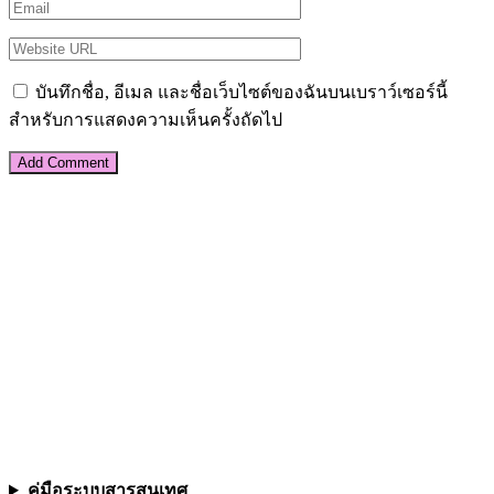
บันทึกชื่อ, อีเมล และชื่อเว็บไซต์ของฉันบนเบราว์เซอร์นี้
สำหรับการแสดงความเห็นครั้งถัดไป
คู่มือระบบสารสนเทศ