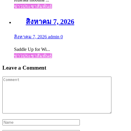
ข่าวประชาสัมพันธ์
สิงหาคม 7, 2026
สิงหาคม 7, 2026
admin
0
Saddle Up for Wi...
ข่าวประชาสัมพันธ์
Leave a Comment