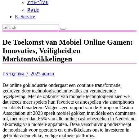
ภาษาไทย
ศิลปะ
E–Service
De Toekomst van Mobiel Online Gamen:
Innovaties, Veiligheid en
Marktontwikkelingen
กรกฎาคม 7, 2025
admin
De online gokindustrie ondergaat een continue transformatie,
gedreven door technologische innovaties en veranderende
regelgeving. Met de opkomst van mobiele technologieën zien we
dat steeds meer spelers hun favoriete casinospellen via smartphones
en tablets benaderen. Volgens een rapport van de European Casino
Association uit 2023 speelt mobiel gokken inmiddels een dominante
rol, met meer dan
65%
van alle online casinobezoeken in Nederland
afkomstig van mobiele apparaten. Deze verschuiving onderstreept
de noodzaak voor operators en ontwikkelaars om te investeren in
gebruiksvriendelijke, veilige mobiele platforms.