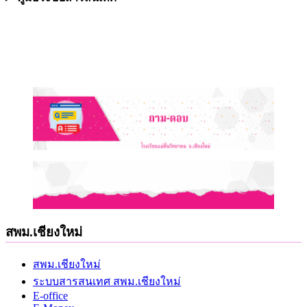
สพม.เชียงใหม่
สพม.เชียงใหม่
ระบบสารสนเทศ สพม.เชียงใหม่
E-office