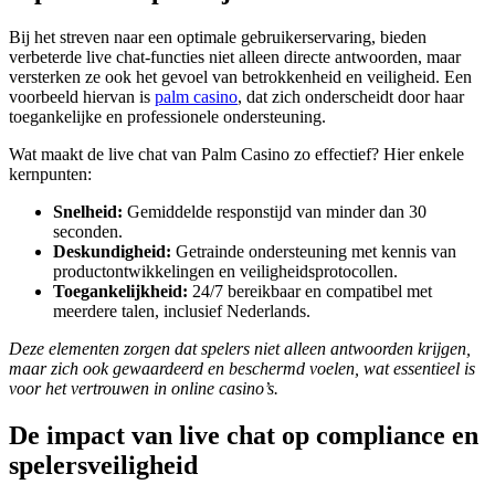
Bij het streven naar een optimale gebruikerservaring, bieden
verbeterde live chat-functies niet alleen directe antwoorden, maar
versterken ze ook het gevoel van betrokkenheid en veiligheid. Een
voorbeeld hiervan is
palm casino
, dat zich onderscheidt door haar
toegankelijke en professionele ondersteuning.
Wat maakt de live chat van Palm Casino zo effectief? Hier enkele
kernpunten:
Snelheid:
Gemiddelde responstijd van minder dan 30
seconden.
Deskundigheid:
Getrainde ondersteuning met kennis van
productontwikkelingen en veiligheidsprotocollen.
Toegankelijkheid:
24/7 bereikbaar en compatibel met
meerdere talen, inclusief Nederlands.
Deze elementen zorgen dat spelers niet alleen antwoorden krijgen,
maar zich ook gewaardeerd en beschermd voelen, wat essentieel is
voor het vertrouwen in online casino’s.
De impact van live chat op compliance en
spelersveiligheid