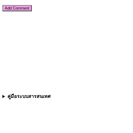
คู่มือระบบสารสนเทศ