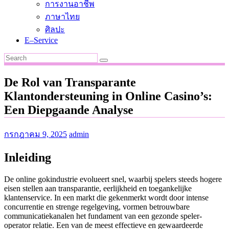
การงานอาชีพ
ภาษาไทย
ศิลปะ
E–Service
De Rol van Transparante
Klantondersteuning in Online Casino’s:
Een Diepgaande Analyse
กรกฎาคม 9, 2025
admin
Inleiding
De online gokindustrie evolueert snel, waarbij spelers steeds hogere
eisen stellen aan transparantie, eerlijkheid en toegankelijke
klantenservice. In een markt die gekenmerkt wordt door intense
concurrentie en strenge regelgeving, vormen betrouwbare
communicatiekanalen het fundament van een gezonde speler-
operator relatie. Een van de meest effectieve en gewaardeerde