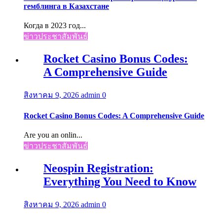
гемблинга в Казахстане
Когда в 2023 год...
ข่าวประชาสัมพันธ์
Rocket Casino Bonus Codes:
A Comprehensive Guide
สิงหาคม 9, 2026
admin
0
Rocket Casino Bonus Codes: A Comprehensive Guide
Are you an onlin...
ข่าวประชาสัมพันธ์
Neospin Registration:
Everything You Need to Know
สิงหาคม 9, 2026
admin
0