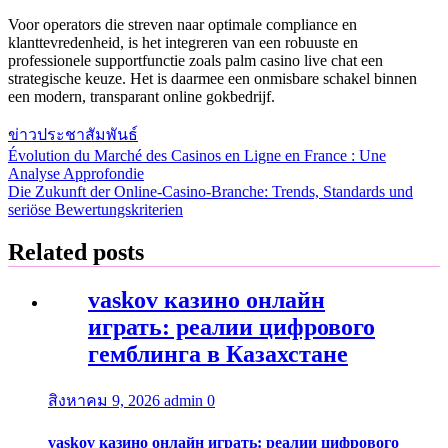
Voor operators die streven naar optimale compliance en
klanttevredenheid, is het integreren van een robuuste en
professionele supportfunctie zoals palm casino live chat een
strategische keuze. Het is daarmee een onmisbare schakel binnen
een modern, transparant online gokbedrijf.
ข่าวประชาสัมพันธ์
Évolution du Marché des Casinos en Ligne en France : Une
แนะแนว
Analyse Approfondie
Die Zukunft der Online-Casino-Branche: Trends, Standards und
เรื่อง
seriöse Bewertungskriterien
Related posts
vaskov казино онлайн
играть: реалии цифрового
гемблинга в Казахстане
สิงหาคม 9, 2026
admin
0
vaskov казино онлайн играть: реалии цифрового