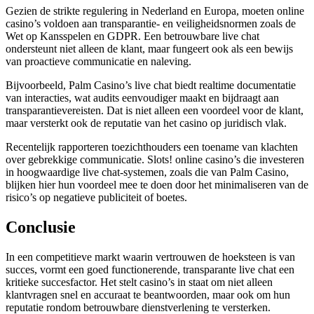
Gezien de strikte regulering in Nederland en Europa, moeten online
casino’s voldoen aan transparantie- en veiligheidsnormen zoals de
Wet op Kansspelen en GDPR. Een betrouwbare live chat
ondersteunt niet alleen de klant, maar fungeert ook als een bewijs
van proactieve communicatie en naleving.
Bijvoorbeeld, Palm Casino’s live chat biedt realtime documentatie
van interacties, wat audits eenvoudiger maakt en bijdraagt aan
transparantievereisten. Dat is niet alleen een voordeel voor de klant,
maar versterkt ook de reputatie van het casino op juridisch vlak.
Recentelijk rapporteren toezichthouders een toename van klachten
over gebrekkige communicatie. Slots! online casino’s die investeren
in hoogwaardige live chat-systemen, zoals die van Palm Casino,
blijken hier hun voordeel mee te doen door het minimaliseren van de
risico’s op negatieve publiciteit of boetes.
Conclusie
In een competitieve markt waarin vertrouwen de hoeksteen is van
succes, vormt een goed functionerende, transparante live chat een
kritieke succesfactor. Het stelt casino’s in staat om niet alleen
klantvragen snel en accuraat te beantwoorden, maar ook om hun
reputatie rondom betrouwbare dienstverlening te versterken.