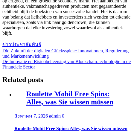
op erfgoed, en een groeiende secondary markt. Het aanbieden van
authentieke, vakmanschapgedreven producten met gegarandeerde
echtheid blijft de hoeksteen van succesvolle handel. Het is daarom
van belang dat liefhebbers en investeerders zich wenden tot erkende
specialisten, zoals via link naar goldencrown, die kunnen
waarborgen dat elke investering zowel waardevol als authentiek
blijft.
ข่าวประชาสัมพันธ์
Die Zukunft der digitalen Glücksspiele: Innovationen, Regulierung
แนะแนว
und Markenentwicklung
De Innovatie en Risicobeheersing van Blockchain-technologie in de
เรื่อง
Financiële Sector
Related posts
Roulette Mobil Free Spins:
Alles, was Sie wissen müssen
สิงหาคม 7, 2026
admin
0
Roulette Mobil Free Spins: Alles, was Sie wissen müssen