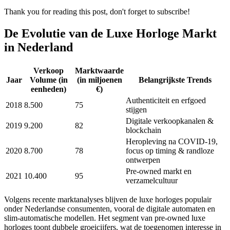
Thank you for reading this post, don't forget to subscribe!
De Evolutie van de Luxe Horloge Markt
in Nederland
Verkoop
Marktwaarde
Jaar
Volume (in
(in miljoenen
Belangrijkste Trends
eenheden)
€)
Authenticiteit en erfgoed
2018
8.500
75
stijgen
Digitale verkoopkanalen &
2019
9.200
82
blockchain
Heropleving na COVID-19,
2020
8.700
78
focus op timing & randloze
ontwerpen
Pre-owned markt en
2021
10.400
95
verzamelcultuur
Volgens recente marktanalyses blijven de luxe horloges populair
onder Nederlandse consumenten, vooral de digitale automaten en
slim-automatische modellen. Het segment van pre-owned luxe
horloges toont dubbele groeicijfers, wat de toegenomen interesse in