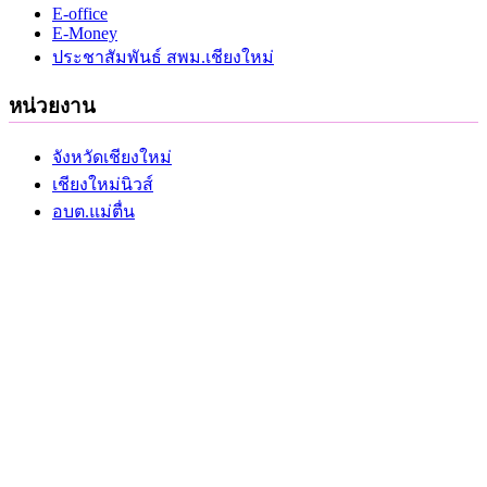
E-office
E-Money
ประชาสัมพันธ์ สพม.เชียงใหม่
หน่วยงาน
จังหวัดเชียงใหม่
เชียงใหม่นิวส์
อบต.แม่ตื่น