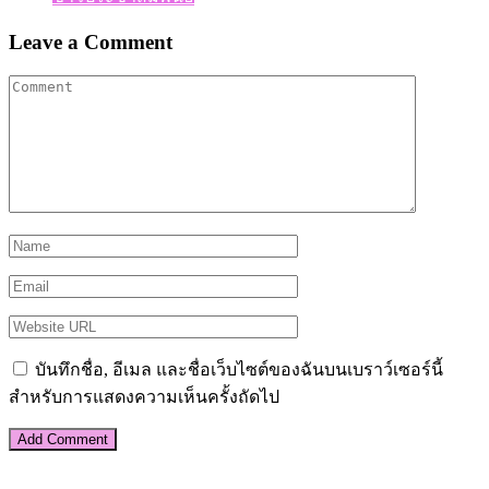
Leave a Comment
บันทึกชื่อ, อีเมล และชื่อเว็บไซต์ของฉันบนเบราว์เซอร์นี้
สำหรับการแสดงความเห็นครั้งถัดไป