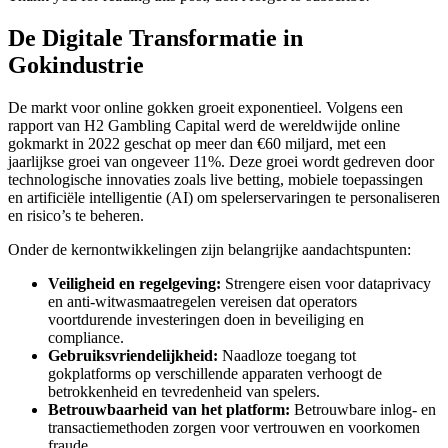
De Digitale Transformatie in
Gokindustrie
De markt voor online gokken groeit exponentieel. Volgens een
rapport van H2 Gambling Capital werd de wereldwijde online
gokmarkt in 2022 geschat op meer dan €60 miljard, met een
jaarlijkse groei van ongeveer 11%. Deze groei wordt gedreven door
technologische innovaties zoals live betting, mobiele toepassingen
en artificiële intelligentie (AI) om spelerservaringen te personaliseren
en risico’s te beheren.
Onder de kernontwikkelingen zijn belangrijke aandachtspunten:
Veiligheid en regelgeving:
Strengere eisen voor dataprivacy
en anti-witwasmaatregelen vereisen dat operators
voortdurende investeringen doen in beveiliging en
compliance.
Gebruiksvriendelijkheid:
Naadloze toegang tot
gokplatforms op verschillende apparaten verhoogt de
betrokkenheid en tevredenheid van spelers.
Betrouwbaarheid van het platform:
Betrouwbare inlog- en
transactiemethoden zorgen voor vertrouwen en voorkomen
fraude.