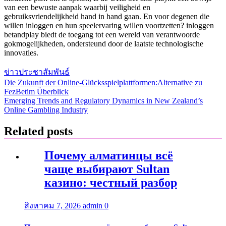
van een bewuste aanpak waarbij veiligheid en
gebruiksvriendelijkheid hand in hand gaan. En voor degenen die
willen inloggen en hun speelervaring willen voortzetten? inloggen
betandplay biedt de toegang tot een wereld van verantwoorde
gokmogelijkheden, ondersteund door de laatste technologische
innovaties.
ข่าวประชาสัมพันธ์
Die Zukunft der Online-Glücksspielplattformen:Alternative zu
แนะแนว
FezBetim Überblick
Emerging Trends and Regulatory Dynamics in New Zealand’s
เรื่อง
Online Gambling Industry
Related posts
Почему алматинцы всё
чаще выбирают Sultan
казино: честный разбор
สิงหาคม 7, 2026
admin
0