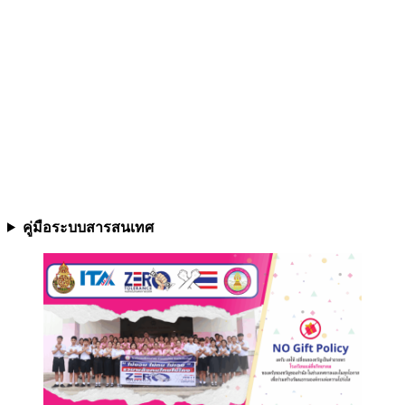
คู่มือระบบสารสนเทศ