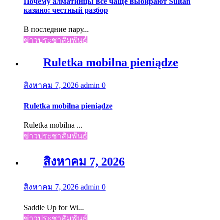
Почему алматинцы всё чаще выбирают Sultan
казино: честный разбор
В последние пару...
ข่าวประชาสัมพันธ์
Ruletka mobilna pieniądze
สิงหาคม 7, 2026
admin
0
Ruletka mobilna pieniądze
Ruletka mobilna ...
ข่าวประชาสัมพันธ์
สิงหาคม 7, 2026
สิงหาคม 7, 2026
admin
0
Saddle Up for Wi...
ข่าวประชาสัมพันธ์