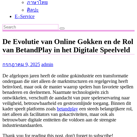
ภาษาไทย
ศิลปะ
E–Service
De Evolutie van Online Gokken en de Rol
van BetandPlay in het Digitale Speelveld
กรกฎาคม 9, 2025
admin
De afgelopen jaren heeft de online gokindustrie een transformatie
ondergaan die niet alleen de marktstructuren en regelgeving heeft
beïnvloed, maar ook de manier waarop spelers hun favoriete spellen
benaderen en deelnemen. Naarmate technologieën zich
ontwikkelen, verschuift de aandacht van pure spelerservaring naar
veiligheid, betrouwbaarheid en gestroomlijnde toegang. Binnen dit
kader speelt platforms zoals
betandplay
een steeds belangrijkere rol,
niet alleen als facilitators van gokactiviteiten, maar ook als
betrouwbare digitale entiteiten die voldoen aan de strengste
industriestandaarden.
Thank you for reading this post, don't forget to subscribe!