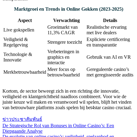
Marktgroei en Trends in Online Gokken (2023-2025)
Aspect
Verwachting
Details
Groeimarkt van
Realistische ervaring
Live gokspellen
11,3% CAGR
met live dealers
Veiligheid &
Expliciete certificering
Strengere toezicht
Regelgeving
en transparantie
Verbeteringen in
Technologie &
graphics en
Gebruik van AI en VR
Innovatie
interactie
Meer focus op
Gereguleerde casino’s
Merkbetrouwbaarheid
betrouwbaarheid
met geregisseerde audits
Kortom, de sector beweegt zich in een richting die innovatie,
veiligheid en klantgerichtheid naadloos combineert. Voor wie de
juiste keuze wil maken en verantwoord wil spelen, blijft het vinden
van betrouwbare platforms zoals spelen bij bet4star casino cruciaal.
ข่าวประชาสัมพันธ์
De Strategische Rol van Bonuses in Online Casino’s: Een
แนะแนว
Diepgaande Analyse
De evolutie van online casino’s: veiligheid, spelaanbod en