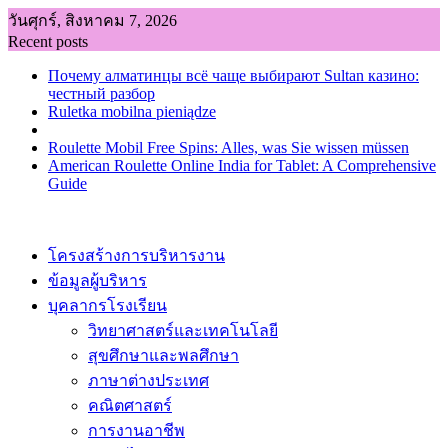
Skip
วันศุกร์, สิงหาคม 7, 2026
to
Recent posts
content
Почему алматинцы всё чаще выбирают Sultan казино:
честный разбор
Ruletka mobilna pieniądze
Roulette Mobil Free Spins: Alles, was Sie wissen müssen
American Roulette Online India for Tablet: A Comprehensive
Guide
โครงสร้างการบริหารงาน
ข้อมูลผู้บริหาร
บุคลากรโรงเรียน
วิทยาศาสตร์และเทคโนโลยี
สุขศึกษาและพลศึกษา
ภาษาต่างประเทศ
คณิตศาสตร์
การงานอาชีพ