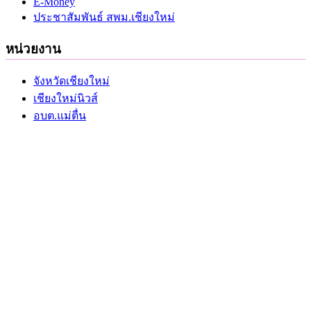
E-Money
ประชาสัมพันธ์ สพม.เชียงใหม่
หน่วยงาน
จังหวัดเชียงใหม่
เชียงใหม่นิวส์
อบต.แม่ตื่น