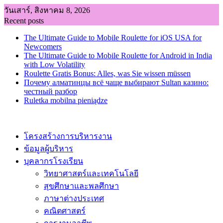
Skip
วันเสาร์, สิงหาคม 8, 2026
to
Recent posts
content
The Ultimate Guide to Mobile Roulette for iOS USA for
Newcomers
The Ultimate Guide to Mobile Roulette for Android in India
with Low Volatility
Roulette Gratis Bonus: Alles, was Sie wissen müssen
Почему алматинцы всё чаще выбирают Sultan казино:
честный разбор
Ruletka mobilna pieniądze
โครงสร้างการบริหารงาน
ข้อมูลผู้บริหาร
บุคลากรโรงเรียน
วิทยาศาสตร์และเทคโนโลยี
สุขศึกษาและพลศึกษา
ภาษาต่างประเทศ
คณิตศาสตร์