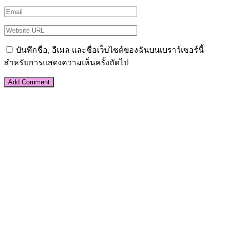
บันทึกชื่อ, อีเมล และชื่อเว็บไซต์ของฉันบนเบราว์เซอร์นี้
สำหรับการแสดงความเห็นครั้งถัดไป