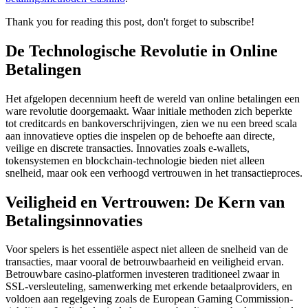
Thank you for reading this post, don't forget to subscribe!
De Technologische Revolutie in Online
Betalingen
Het afgelopen decennium heeft de wereld van online betalingen een
ware revolutie doorgemaakt. Waar initiale methoden zich beperkte
tot creditcards en bankoverschrijvingen, zien we nu een breed scala
aan innovatieve opties die inspelen op de behoefte aan directe,
veilige en discrete transacties. Innovaties zoals
e-wallets
,
tokensystemen en blockchain-technologie bieden niet alleen
snelheid, maar ook een verhoogd vertrouwen in het transactieproces.
Veiligheid en Vertrouwen: De Kern van
Betalingsinnovaties
Voor spelers is het essentiële aspect niet alleen de snelheid van de
transacties, maar vooral de betrouwbaarheid en veiligheid ervan.
Betrouwbare casino-platformen investeren traditioneel zwaar in
SSL-versleuteling, samenwerking met erkende betaalproviders, en
voldoen aan regelgeving zoals de European Gaming Commission-