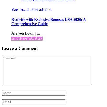
สิงหาคม 6, 2026
admin
0
Roulette with Exclusive Bonuses USA 2026: A
Comprehensive Guide
Are you looking ...
ข่าวประชาสัมพันธ์
Leave a Comment