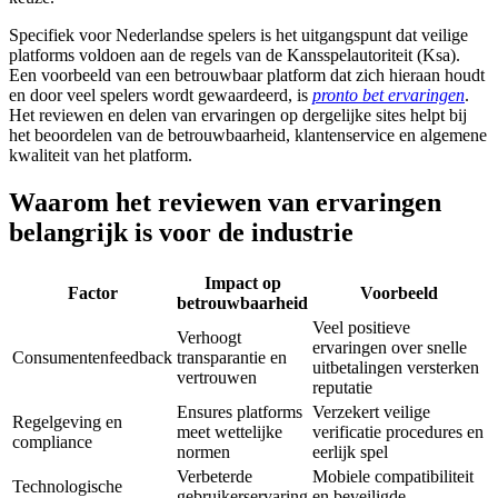
Specifiek voor Nederlandse spelers is het uitgangspunt dat veilige
platforms voldoen aan de regels van de Kansspelautoriteit (Ksa).
Een voorbeeld van een betrouwbaar platform dat zich hieraan houdt
en door veel spelers wordt gewaardeerd, is
pronto bet ervaringen
.
Het reviewen en delen van ervaringen op dergelijke sites helpt bij
het beoordelen van de betrouwbaarheid, klantenservice en algemene
kwaliteit van het platform.
Waarom het reviewen van ervaringen
belangrijk is voor de industrie
Impact op
Factor
Voorbeeld
betrouwbaarheid
Veel positieve
Verhoogt
ervaringen over snelle
Consumentenfeedback
transparantie en
uitbetalingen versterken
vertrouwen
reputatie
Ensures platforms
Verzekert veilige
Regelgeving en
meet wettelijke
verificatie procedures en
compliance
normen
eerlijk spel
Verbeterde
Mobiele compatibiliteit
Technologische
gebruikerservaring
en beveiligde